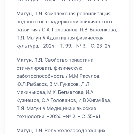
Магун, Т.Я.
Комплексная реабилитация
подростков с задержками психического
развития / С.А. Голованов, Н.В. Баженкова,
Т.Я. Магун // Адаптивная физическая
культура. –2024. –Т. 99. –№ 3. –С. 23–24.
Магун, Т.Я.
Свойство триастина
стимулировать физическую
работоспособность / М.М.Расулов,
Ю.Л.Рыбаков, В.М. Гукасов, Л.Л.
Мякинькова, М.Х. Бегметова, И.А.
Кузнецов, С.А.Голованов, И.В Жигачёва,
Т.Я. Магун // Медицина и высокие
технологии. –2024. –№ 2. – С. 35–41.
Магун, Т.Я.
Роль железосодержащих