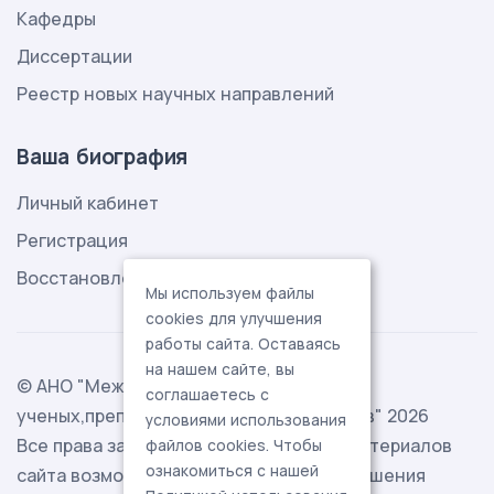
Кафедры
Диссертации
Реестр новых научных направлений
Ваша биография
Личный кабинет
Регистрация
Восстановление пароля
Мы используем файлы
cookies для улучшения
работы сайта. Оставаясь
на нашем сайте, вы
© АНО "Международная ассоциация
соглашаетесь с
ученых,преподавателей и специалистов" 2026
условиями использования
Все права защищены. Использование материалов
файлов cookies. Чтобы
ознакомиться с нашей
сайта возможно исключительно с разрешения