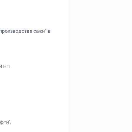
 производства сажи" в
И НП.
фти".