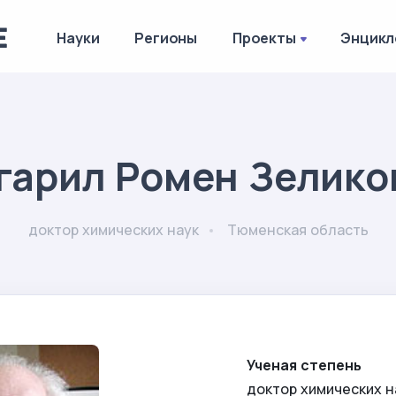
Науки
Регионы
Проекты
Энцикл
гарил Ромен Зелико
доктор химических наук
Тюменская область
Ученая степень
доктор химических н