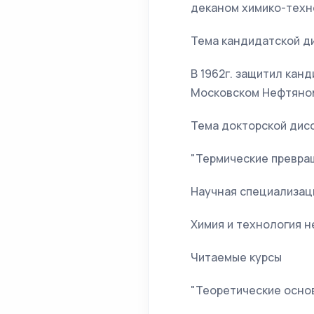
деканом химико-техн
Тема кандидатской ди
В 1962г. защитил кан
Московском Нефтяном 
Тема докторской дисс
"Термические превращ
Научная специализац
Химия и технология не
Читаемые курсы
"Теоретические основ