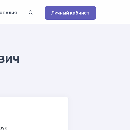
опедия
Личный кабинет
вич
аук