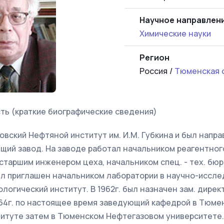
Научное направлен
Химические науки
Регион
Россия /
Тюменская 
ть (краткие биографические сведения)
ковский Нефтяной институт им. И.М. Губкина и был напр
ий завод. На заводе работал начальником реагентного
старшим инженером цеха, начальником спец. - тех. бюро
был приглашен начальником лаборатории в научно-иссл
логический институт. В 1962г. был назначен зам. дирек
1964г. по настоящее время заведующий кафедрой в Тюме
итуте затем в Тюменском Нефтегазовом университете. 