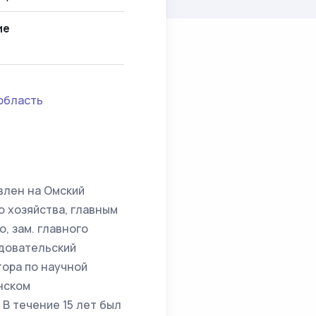
ие
область
авлен на Омский
 хозяйства, главным
, зам. главного
едовательский
тора по научной
нском
В течение 15 лет был