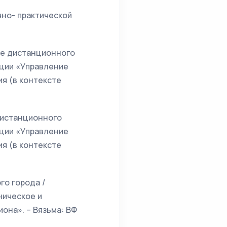
чно- практической
ме дистанционного
нции «Управление
я (в контексте
дистанционного
нции «Управление
я (в контексте
го города /
ническое и
она». – Вязьма: ВФ