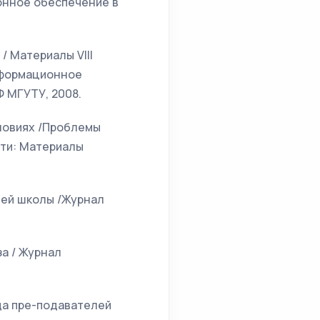
онное обеспечение в
 Материалы VIII
информационное
Ф МГУТУ, 2008.
ловиях /Проблемы
сти: Материалы
шей школы /Журнал
а / Журнал
да пре-подавателей