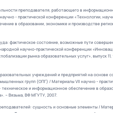
тельности преподавателя, работающего в информационн
 научно - практической конференции «Технологии, науч
ение в образовании, экономике и производстве регион
руда: фактическое состояние, возможные пути соверше
ународной научно-практической конференции «Иннова
лобализации рынка образовательных услуг», выпуск 11, т
бразовательных учреждений и предприятий на основе с
мышленных групп (ОПГ) / Материалы VII научно - прак
- техническое и информационное обеспечение в образо
». – Вязьма, ВФ МГУТУ, 2007.
реподавателей: сущность и основные элементы / Матери