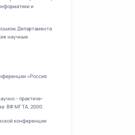
информатики и
письмом Департамента
кие научные
онференции «Россия
аучно - практиче-
а: ВФ МГТА, 2000.
ческой конференции