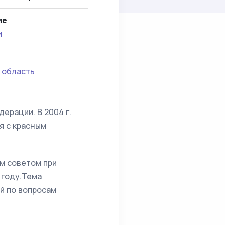
ие
и
 область
ерации. В 2004 г.
я с красным
м советом при
 году.Тема
й по вопросам