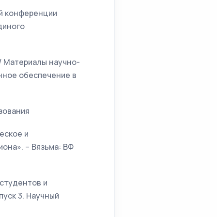
ой конференции
диного
/ Материалы научно-
нное обеспечение в
зования
еское и
она». – Вязьма: ВФ
 студентов и
пуск 3. Научный