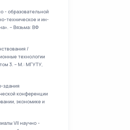
о - образовательной
но-техническое и ин-
а». – Вязьма: ВФ
нствования /
ционные технологии
ом 3. – М.: МГУТУ,
о-здания
тической конференции
вании, экономике и
алы VII научно -