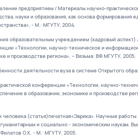
авление предприятием / Материалы научно-практическ
ства, науки и образования, как основа формирования е
транства», - М.: МГУТУ, 2004.
ения образовательным учреждением (кадровый аспект) 
енции «Технологии, научно-техническое и информацио
ке и производстве региона», – Вязьма: ВФ МГУТУ, 2005.
бенности деятельности вуза в системе Открытого обра
практической конференции «Технологии, научно-технич
ечение в образовании, экономике и производстве реги
х человека (статья)печатная«Эврика». Научные работы
гуманитарным и социально - экономическим наукам. Вы
 Филатов О.К. - М.: МГУТУ, 2005.