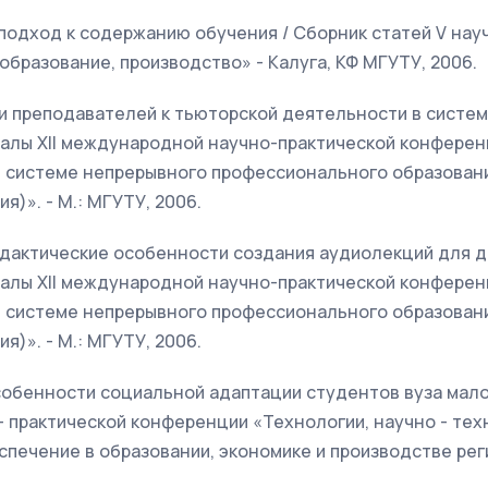
подход к содержанию обучения / Сборник статей V нау
образование, производство» - Калуга, КФ МГУТУ, 2006.
и преподавателей к тьюторской деятельности в систе
иалы XII международной научно-практической конфере
в системе непрерывного профессионального образовани
я)». - М.: МГУТУ, 2006.
идактические особенности создания аудиолекций для 
иалы XII международной научно-практической конфере
в системе непрерывного профессионального образовани
я)». - М.: МГУТУ, 2006.
собенности социальной адаптации студентов вуза мало
- практической конференции «Технологии, научно - тех
ечение в образовании, экономике и производстве реги