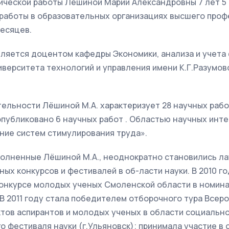
ической работы Лёшиной Марии Александровны 7 лет 5 
 работы в образовательных организациях высшего про
месяцев.
вляется доцентом кафедры Экономики, анализа и учета
верситета технологий и управления имени К.Г.Разумовс
ельности Лёшиной М.А. характеризует 28 научных работ
 опубликовано 6 научных работ . Областью научных инт
ние систем стимулирования труда».
полненные Лёшиной М.А., неоднократно становились ла
ых конкурсов и фестивалей в об-ласти науки. В 2010 г
 конкурсе молодых ученых Смоленской области в номин
. В 2011 году стала победителем отборочного тура Всер
тов аспирантов и молодых ученых в области социально
о фестиваля науки (г.Ульяновск); принимала участие в