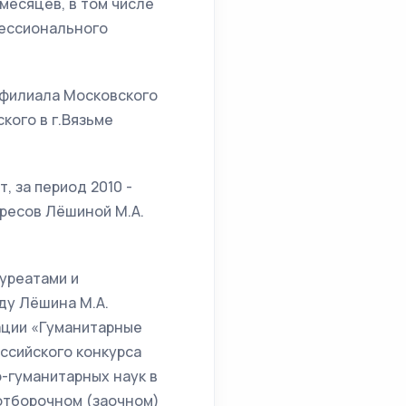
месяцев, в том числе
фессионального
 филиала Московского
кого в г.Вязьме
, за период 2010 -
ересов Лёшиной М.А.
уреатами и
оду Лёшина М.А.
ации «Гуманитарные
оссийского конкурса
-гуманитарных наук в
 отборочном (заочном)