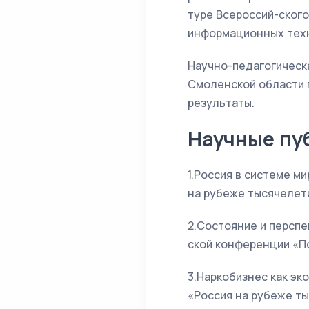
туре Всероссий-ского
информационных техн
Научно-педагогическ
Смоленской области 
результаты.
Научные пу
1.Россия в системе м
на рубеже тысячелети
2.Состояние и перспе
ской конференции «По
3.Наркобизнес как эк
«Россия на рубеже ты