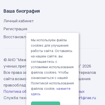
Ваша биография
Личный кабинет
Регистрация
Восстановление пароля
Мы используем файлы
cookies для улучшения
работы сайта. Оставаясь
на нашем сайте, вы
© АНО "Международная ассоциация
соглашаетесь с
ученых,преподавателей и специалистов" 2026
условиями использования
Все права защищены. Использование материалов
файлов cookies. Чтобы
ознакомиться с нашей
сайта возможно исключительно с разрешения
Политикой использования
правообладателя.
файлов cookie,
нажмите
Политика обработки персональных данных
здесь
Служба технической поддержки -
support@rae.ru