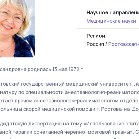
Научное направлен
Медицинские науки
Регион
Россия /
Ростовская 
андровна родилась 13 мая 1972 г.
остовский государственный медицинский университет, л
инатуру по специальности анестезиология-реаниматолог
отает врачом анестезиологом-реаниматологом отделе
Больницы скорой медицинской помощи г. Ростова-на-До
андидатскую диссертацию на тему «Использование эпит
ной терапии сочетанной черепно–мозговой травмы». С 20