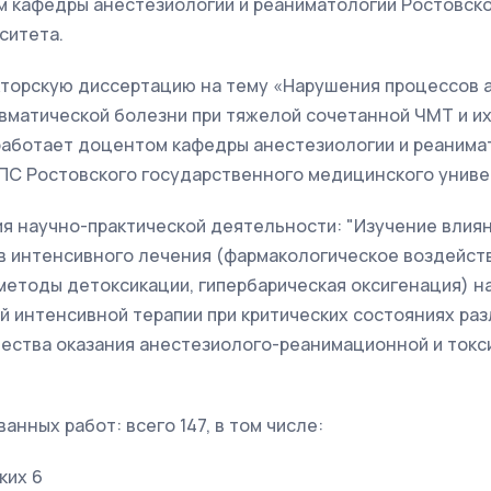
м кафедры анестезиологии и реаниматологии Ростовск
ситета.
окторскую диссертацию на тему «Нарушения процессов 
вматической болезни при тяжелой сочетанной ЧМТ и их 
работает доцентом кафедры анестезиологии и реанимат
ППС Ростовского государственного медицинского униве
я научно-практической деятельности: "Изучение влия
 интенсивного лечения (фармакологическое воздейств
етоды детоксикации, гипербарическая оксигенация) на
 интенсивной терапии при критических состояниях раз
ества оказания анестезиолого-реанимационной и токс
анных работ: всего 147, в том числе:
ких 6