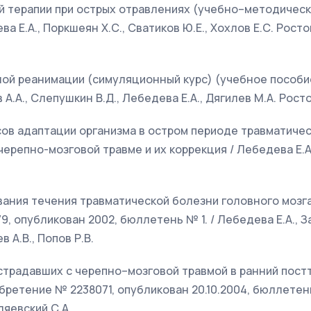
й терапии при острых отравлениях (учебно–методическ
ва Е.А., Поркшеян Х.С., Сватиков Ю.Е., Хохлов Е.С. Росто
ой реанимации (симуляционный курс) (учебное пособие)
 А.А., Слепушкин В.Д., Лебедева Е.А., Дягилев М.А. Росто
ов адаптации организма в остром периоде травматичес
ерепно-мозговой травме и их коррекция / Лебедева Е.
вания течения травматической болезни головного мозг
, опубликован 2002, бюллетень № 1. / Лебедева Е.А., За
 А.В., Попов Р.В.
страдавших с черепно–мозговой травмой в ранний пост
бретение № 2238071, опубликован 20.10.2004, бюллетен
еляевский С.А.