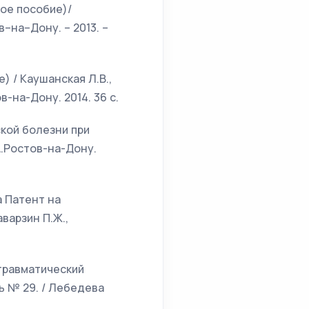
ое пособие)/
в–на–Дону. – 2013. –
 / Каушанская Л.В.,
в-на-Дону. 2014. 36 с.
кой болезни при
А.Ростов-на-Дону.
а Патент на
варзин П.Ж.,
травматический
ь № 29. / Лебедева