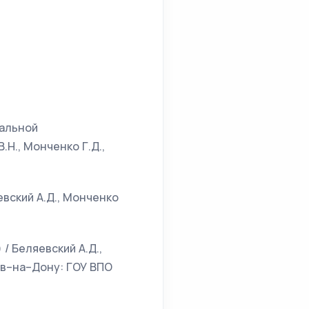
ральной
Н., Монченко Г.Д.,
вский А.Д., Монченко
/ Беляевский А.Д.,
тов–на–Дону: ГОУ ВПО