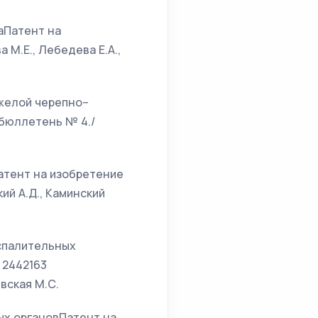
аПатент на
 М.Е., Лебедева Е.А.,
яжелой черепно–
 бюллетень № 4./
атент на изобретение
ий А.Д., Каминский
оспалительных
 2442163
евская М.С.
ых органовПатент на