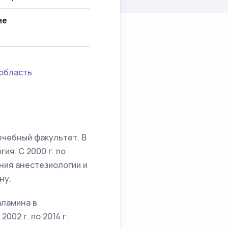
ие
область
ечебный факультет. В
ия. С 2000 г. по
ния анестезиологии и
ну.
аламина в
02 г. по 2014 г.