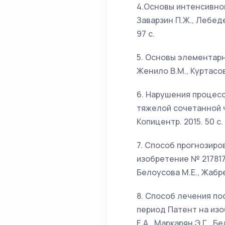
4.Основы интенсивно
Заварзин П.Ж., Лебеде
97 с.
5. Основы элементарн
Женило В.М., Куртасов
6. Нарушения процесс
тяжелой сочетанной ч
Копицентр. 2015. 50 с.
7. Способ прогнозиро
изобретение № 2178179
Белоусова М.Е., Жабрев
8. Способ лечения по
период Патент на изо
Е.А., Маркарян Э.Г., Б