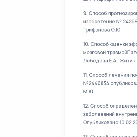
9. Способ прогнозиро
изобретение № 2426992
Трифанова О.Ю.
10. Способ оценки э
мозговой травмойПате
Лебедева Е.А., Житин 
11. Способ лечения п
№2446834 опубликован
М.Ю.
12. Способ определе
заболеваний внутрен
Опубликовано 10.02.20
13. Способ лечения 