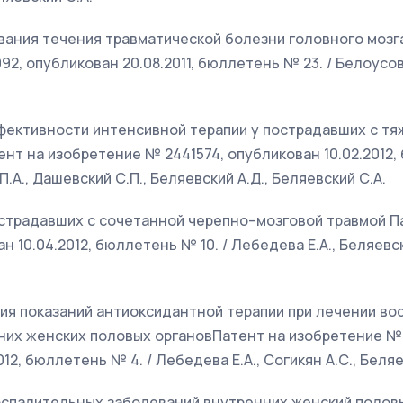
вания течения травматической болезни головного мозг
, опубликован 20.08.2011, бюллетень № 23. / Белоусова
ффективности интенсивной терапии у пострадавших с т
нт на изобретение № 2441574, опубликован 10.02.2012,
П.А., Дашевский С.П., Беляевский А.Д., Беляевский С.А.
острадавших с сочетанной черепно–мозговой травмой П
 10.04.2012, бюллетень № 10. / Лебедева Е.А., Беляевск
ния показаний антиоксидантной терапии при лечении в
них женских половых органовПатент на изобретение №
12, бюллетень № 4. / Лебедева Е.А., Согикян А.С., Беля
воспалительных заболеваний внутренних женский полов