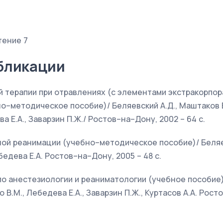
тение 7
бликации
й терапии при отравлениях (с элементами экстракорпо
о–методическое пособие)/ Беляевский А.Д., Маштаков В.
ва Е.А., Заварзин П.Ж./ Ростов–на–Дону, 2002 – 64 с.
ной реанимации (учебно–методическое пособие)/ Беляе
ебедева Е.А. Ростов–на–Дону, 2005 – 48 с.
по анестезиологии и реаниматологии (учебное пособие) 
 В.М., Лебедева Е.А., Заварзин П.Ж., Куртасов А.А. Рос