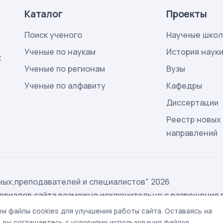
Каталог
Проекты
Поиск ученого
Научные шко
Ученые по наукам
История наук
х
Ученые по регионам
Вузы
Ученые по алфавиту
Кафедры
Диссертации
Реестр новых
направлений
ых,преподавателей и специалистов" 2026
ериалов сайта возможно исключительно с разрешения 
ых
м файлы cookies для улучшения работы сайта. Оставаясь на
t@rae.ru
, вы соглашаетесь с условиями использования файлов