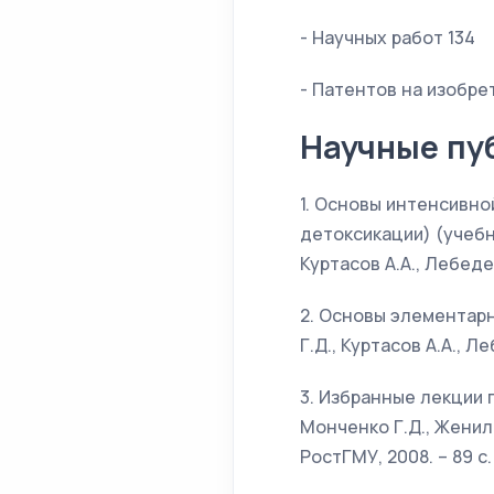
- Научных работ 134
- Патентов на изобре
Научные пу
1. Основы интенсивно
детоксикации) (учебн
Куртасов А.А., Лебеде
2. Основы элементар
Г.Д., Куртасов А.А., Л
3. Избранные лекции 
Монченко Г.Д., Женило
РостГМУ, 2008. – 89 с.