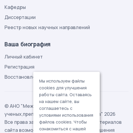
Кафедры
Диссертации
Реестр новых научных направлений
Ваша биография
Личный кабинет
Регистрация
Восстановление пароля
Мы используем файлы
cookies для улучшения
работы сайта. Оставаясь
на нашем сайте, вы
© АНО "Международная ассоциация
соглашаетесь с
ученых,преподавателей и специалистов" 2026
условиями использования
Все права защищены. Использование материалов
файлов cookies. Чтобы
ознакомиться с нашей
сайта возможно исключительно с разрешения