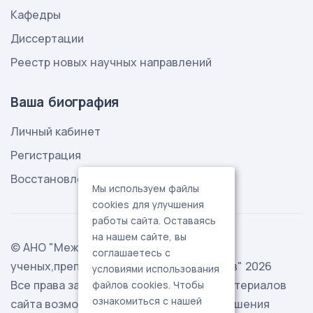
Кафедры
Диссертации
Реестр новых научных направлений
Ваша биография
Личный кабинет
Регистрация
Восстановление пароля
Мы используем файлы
cookies для улучшения
работы сайта. Оставаясь
на нашем сайте, вы
© АНО "Международная ассоциация
соглашаетесь с
ученых,преподавателей и специалистов" 2026
условиями использования
Все права защищены. Использование материалов
файлов cookies. Чтобы
ознакомиться с нашей
сайта возможно исключительно с разрешения