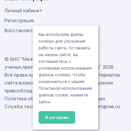
Личный кабинет
Регистрация
Восстановление пароля
Мы используем файлы
cookies для улучшения
работы сайта. Оставаясь
на нашем сайте, вы
© АНО "Международная ассоциация
соглашаетесь с
ученых,преподавателей и специалистов" 2026
условиями использования
Все права защищены. Использование материалов
файлов cookies. Чтобы
ознакомиться с нашей
сайта возможно исключительно с разрешения
Политикой использования
правообладателя.
файлов cookie,
нажмите
Политика обработки персональных данных
здесь
Служба технической поддержки -
support@rae.ru
Я согласен