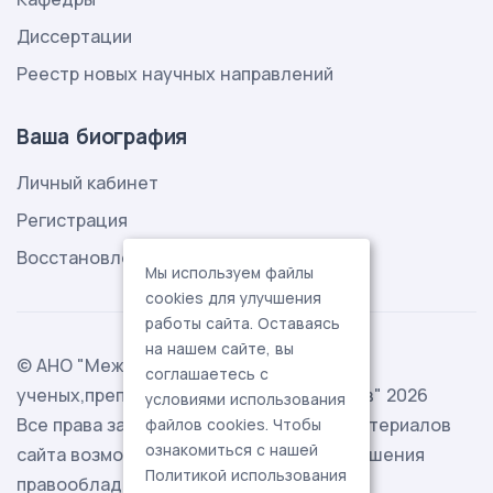
Диссертации
Реестр новых научных направлений
Ваша биография
Личный кабинет
Регистрация
Восстановление пароля
Мы используем файлы
cookies для улучшения
работы сайта. Оставаясь
на нашем сайте, вы
© АНО "Международная ассоциация
соглашаетесь с
ученых,преподавателей и специалистов" 2026
условиями использования
Все права защищены. Использование материалов
файлов cookies. Чтобы
ознакомиться с нашей
сайта возможно исключительно с разрешения
Политикой использования
правообладателя.