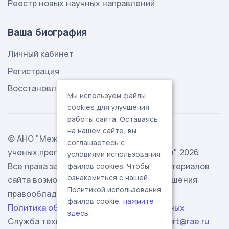
Реестр новых научных направлений
Ваша биография
Личный кабинет
Регистрация
Восстановление пароля
Мы используем файлы
cookies для улучшения
работы сайта. Оставаясь
на нашем сайте, вы
© АНО "Международная ассоциация
соглашаетесь с
ученых,преподавателей и специалистов" 2026
условиями использования
Все права защищены. Использование материалов
файлов cookies. Чтобы
ознакомиться с нашей
сайта возможно исключительно с разрешения
Политикой использования
правообладателя.
файлов cookie,
нажмите
Политика обработки персональных данных
здесь
Служба технической поддержки -
support@rae.ru