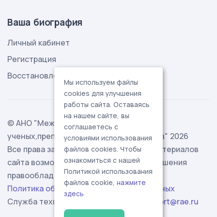
Ваша биография
Личный кабинет
Регистрация
Восстановление пароля
Мы используем файлы
cookies для улучшения
работы сайта. Оставаясь
на нашем сайте, вы
© АНО "Международная ассоциация
соглашаетесь с
ученых,преподавателей и специалистов" 2026
условиями использования
Все права защищены. Использование материалов
файлов cookies. Чтобы
ознакомиться с нашей
сайта возможно исключительно с разрешения
Политикой использования
правообладателя.
файлов cookie,
нажмите
Политика обработки персональных данных
здесь
Служба технической поддержки -
support@rae.ru