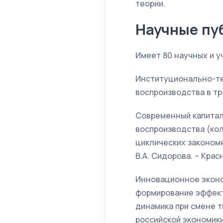
теории.
Научные пу
Имеет 80 научных и 
Институционально-те
воспроизводства в тр
Современный капитал
воспроизводства (ко
циклических закономе
В.А. Сидорова. – Красн
Инновационное эконо
формирование эффект
динамика при смене 
российской экономики.