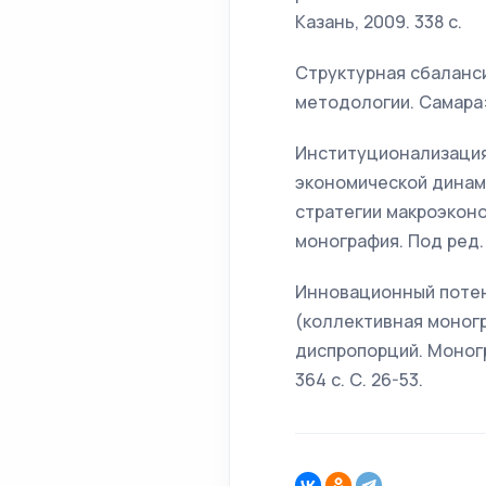
Казань, 2009. 338 с.
Структурная сбаланс
методологии. Самара: И
Институционализация
экономической динам
стратегии макроэкон
монография. Под ред. п
Инновационный потен
(коллективная моногр
диспропорций. Моногра
364 с. С. 26-53.