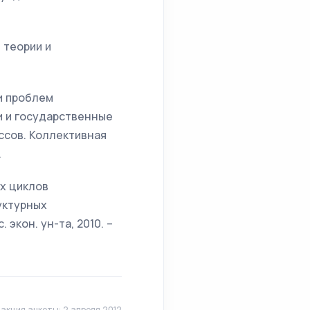
 теории и
и проблем
и и государственные
ссов. Коллективная
.
х циклов
уктурных
 экон. ун-та, 2010. –
акция анкеты: 2 апреля 2012