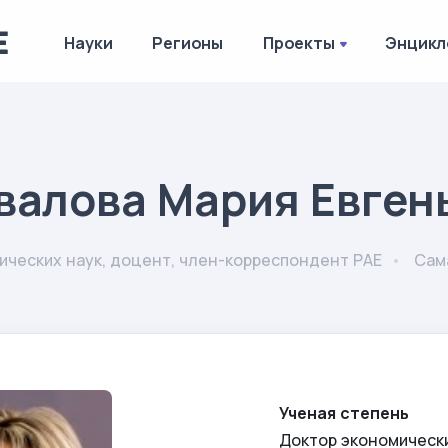
Науки
Регионы
Проекты
Энцикл
валова Мария Евген
ических наук, доцент, член-корреспондент РАЕ
Сам
Ученая степень
Доктор экономическ