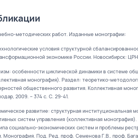
бликации
учебно-методических работ. Изданные монографии:
хнологические условия структурной сбалансированно
ансформационной экономике России. Новосибирск: ЦРНС,
изм: особенности циклической динамики в системе об
ллективная монография). Раздел: теоретико-методоло
рностей общественного развития. Коллективная моногр
одар, 2009. – 374 с. С. 29-41.
мическое развитие: структурная институциональная м
ивных систем управления (коллективная монография). 
типа социально-экономических систем и проблемы рест
 Монография. Под. Ред. проф. Семенова Г.В., проф. Бага