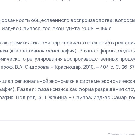
ированность общественного воспроизводства: вопросы
зд-во Самарск. гос. экон. ун-та, 2009. – 184 с.
 экономики: система партнерских отношений в решени
ики (коллективная монография). Раздел: формы, модел
омического регулирования воспроизводственных проце
роф. В.А. Сидорова. – Краснодар, 2010. – 404 с. С. 26-37
циал региональной экономики в системе экономически
афия). Раздел: фаза кризиса как форма разрешения стр
фия. Под ред. А.П. Жабина. – Самара: Изд-во Самар. гос.
Последняя ред