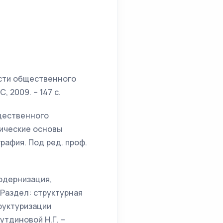
сти общественного
 2009. – 147 с.
щественного
гические основы
афия. Под ред. проф.
одернизация,
Раздел: структурная
руктуризации
утдиновой Н.Г. –