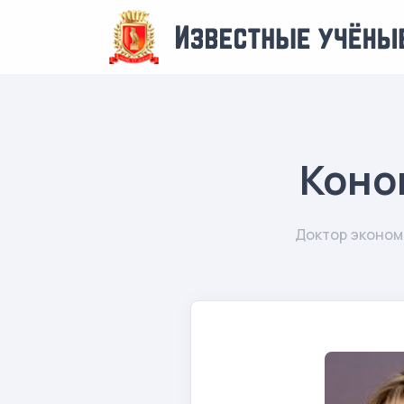
Коно
Доктор эконом