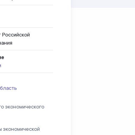
 Российской
нания
ие
и
область
го экономического
ы экономической