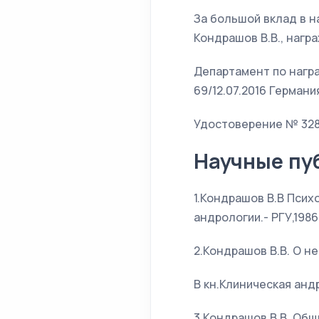
За большой вклад в н
Кондрашов В.В., наг
Департамент по нагр
69/12.07.2016 Германия
Удостоверение № 328
Научные пу
1.Кондрашов В.В Псих
андрологии.- РГУ,1986
2.Кондрашов В.В. О н
В кн.Клиническая андр
3.Кондрашов В.В. Общ