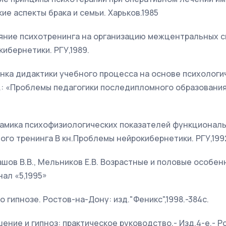
е аспекты брака и семьи. Харьков.1985
ияние психотренинга на организацию межцентральных с
кибернетики. РГУ,1989.
енка дидактики учебного процесса на основе психолог
.: «Проблемы педагогики последипломного образования»
намика психофизиологических показателей функциональ
го тренинга В кн.Проблемы нейрокибернетики. РГУ,199
рашов В.В., Мельников Е.В. Возрастные и половые особ
нал «5,1995»
 о гипнозе. Ростов-на-Дону: изд."Феникс",1998.-384с.
ение и гипноз: практическое руководство.- Изд.4-е.- Ро