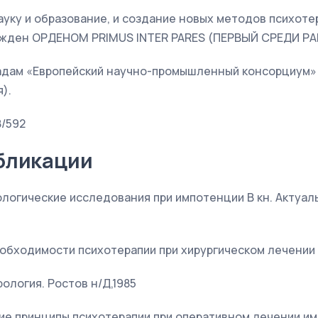
ауку и образование, и создание новых методов психот
ражден ОРДЕНОМ PRIMUS INTER PARES (ПЕРВЫЙ СРЕДИ РА
адам «Европейский научно-промышленный консорциум» 
).
/592
бликации
ологические исследования при импотенции В кн. Актуа
еобходимости психотерапии при хирургическом лечени
ология. Ростов н/Д,1985
ие принципы психотерапии при оперативном лечении им