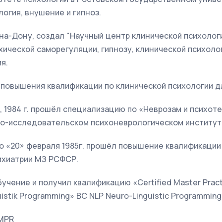
логия, внушение и гипноз.
ве-на-Дону, создал "Научный центр клинической психолог
хической саморегуляции, гипнозу, клинической психолог
я.
 повышения квалификации по клинической психологии д
я, 1984 г. прошёл специализацию по «Неврозам и психоте
о-исследовательском психоневрологическом институте
 по «20» февраля 1985г. прошёл повышение квалификаци
ихиатрии МЗ РСФСР.
учение и получил квалификацию «Certified Master Practit
uistik Programming» BC NLP Neuro-Linguistic Programming 
 MPR