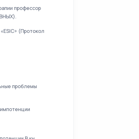
ерапии профессор
ВНЫХ).
«ESIC» (Протокол
льные проблемы
и импотенции
потенции В кн.