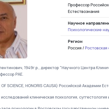
Профессор Российск
Естествознания
Научное направлен
Психологические на
Регион
Россия /
Ростовская 
ентинович, 1949г.р., директор "Научного Центра Клинич
фессор РАЕ.
 OF SCIENCE, HONORIS CAUSA) Российской Академии Ест
исследований клиническая психология, суггестология и
ьтете психологии в Ростовском государственном униве