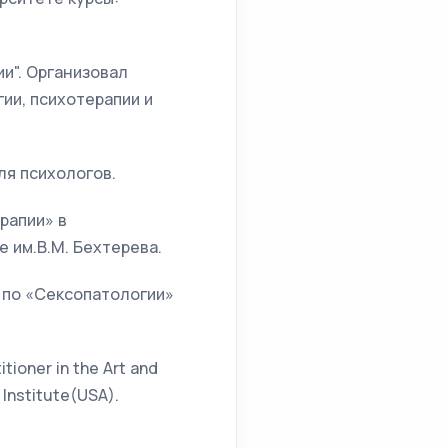
ии". Организовал
ии, психотерапии и
ля психологов.
рапии» в
 им.В.М. Бехтерева.
и по «Сексопатологии»
ioner in the Art and
Institute(USA).