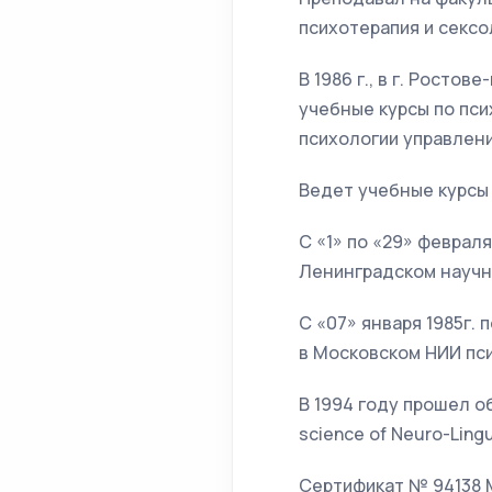
психотерапия и сексо
В 1986 г., в г. Росто
учебные курсы по пси
психологии управлени
Ведет учебные курсы
С «1» по «29» феврал
Ленинградском научн
С «07» января 1985г.
в Московском НИИ пс
В 1994 году прошел об
science of Neuro-Ling
Cертификат № 94138