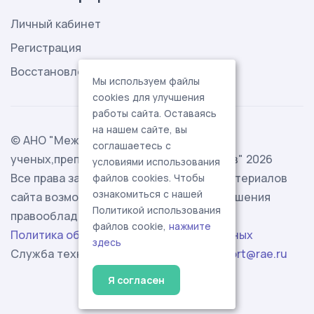
Личный кабинет
Регистрация
Восстановление пароля
Мы используем файлы
cookies для улучшения
работы сайта. Оставаясь
на нашем сайте, вы
© АНО "Международная ассоциация
соглашаетесь с
ученых,преподавателей и специалистов" 2026
условиями использования
Все права защищены. Использование материалов
файлов cookies. Чтобы
ознакомиться с нашей
сайта возможно исключительно с разрешения
Политикой использования
правообладателя.
файлов cookie,
нажмите
Политика обработки персональных данных
здесь
Служба технической поддержки -
support@rae.ru
Я согласен