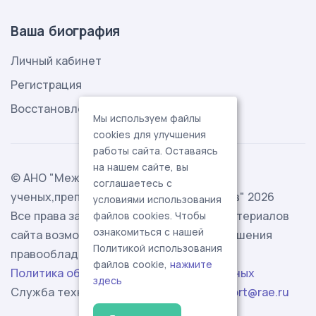
Ваша биография
Личный кабинет
Регистрация
Восстановление пароля
Мы используем файлы
cookies для улучшения
работы сайта. Оставаясь
на нашем сайте, вы
© АНО "Международная ассоциация
соглашаетесь с
ученых,преподавателей и специалистов" 2026
условиями использования
Все права защищены. Использование материалов
файлов cookies. Чтобы
ознакомиться с нашей
сайта возможно исключительно с разрешения
Политикой использования
правообладателя.
файлов cookie,
нажмите
Политика обработки персональных данных
здесь
Служба технической поддержки -
support@rae.ru