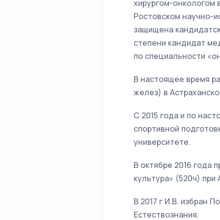
хирургом-онкологом 
Ростовском научно-и
защищена кандидатск
степени кандидат мед
по специальности «он
В настоящее время р
желез) в Астраханск
С 2015 года и по на
спортивной подготов
университете.
В октябре 2016 года
культура» (520ч) при
В 2017 г И.В. избран
Естествознания.