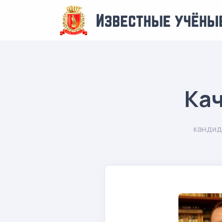
Кач
кандид