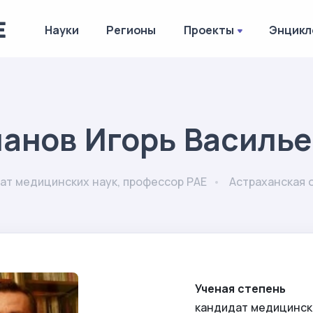
Науки
Регионы
Проекты
Энцикл
анов Игорь Василь
ат медицинских наук, профессор РАЕ
Астраханская 
Ученая степень
кандидат медицинск