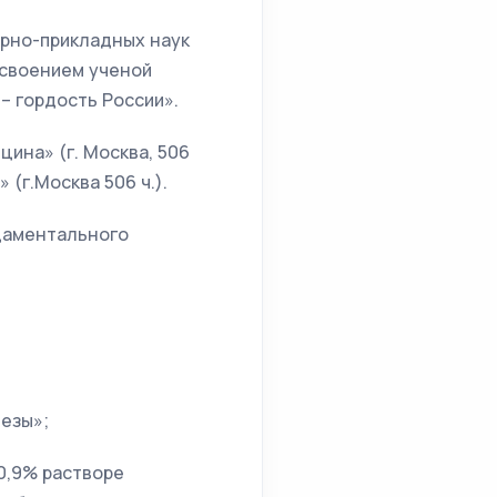
арно-прикладных наук
исвоением ученой
– гордость России».
цина» (г. Москва, 506
 (г.Москва 506 ч.).
ндаментального
лезы»;
0,9% растворе