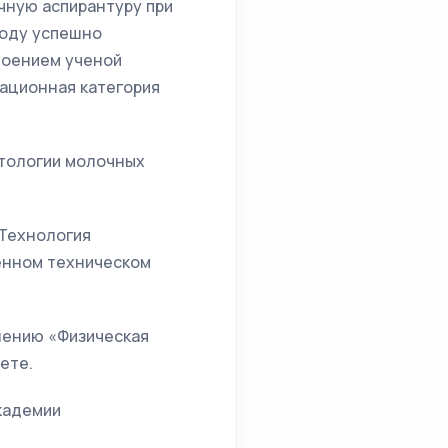
чную аспирантуру при
году успешно
воением ученой
кационная категория
тологии молочных
«Технология
енном техническом
лению «Физическая
ете.
академии