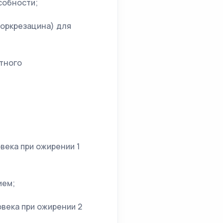
собности;
лоркрезацина) для
тного
ека при ожирении 1
ием;
века при ожирении 2