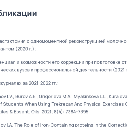
бликации
астэктомия с одномоментной реконструкцией молочно
нтом (2020 г.);
енциал и возможности его коррекции при подготовке с
ческих вузов к профессиональной деятельности (2021 г
урналах за 2021-2022 гг.:
ov I.V., Burov A.E., Grigorieva M.A., Myakinkova L.L., Kuralev
Of Students When Using Trekrezan And Physical Exercises 
tiles & Essent. Oils, 2021; 8(4): 7384-7395.
ov I.A. The Role of Iron-Containing proteins in the Correct