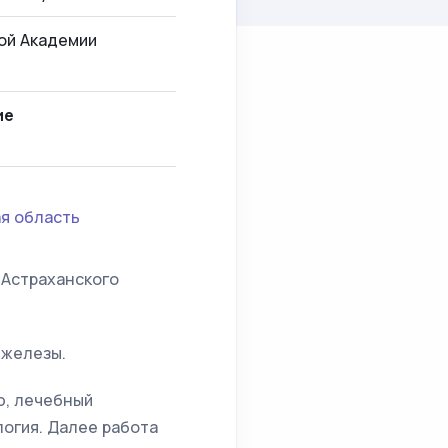
ой Академии
ие
я область
 Астраханского
 железы.
ю, лечебный
логия. Далее работа