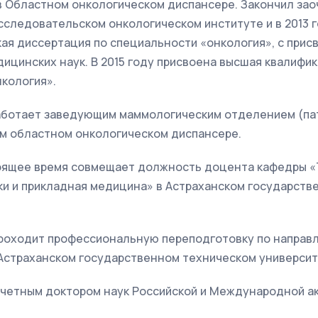
в Областном онкологическом диспансере. Закончил зао
сследовательском онкологическом институте и в 2013 
ая диссертация по специальности «онкология», с прис
ицинских наук. В 2015 году присвоена высшая квалифи
кология».
аботает заведующим маммологическим отделением (па
ом областном онкологическом диспансере.
стоящее время совмещает должность доцента кафедры 
ки и прикладная медицина» в Астраханском государств
 проходит профессиональную переподготовку по направ
 Астраханском государственном техническом университ
 Почетным доктором наук Российской и Международной 