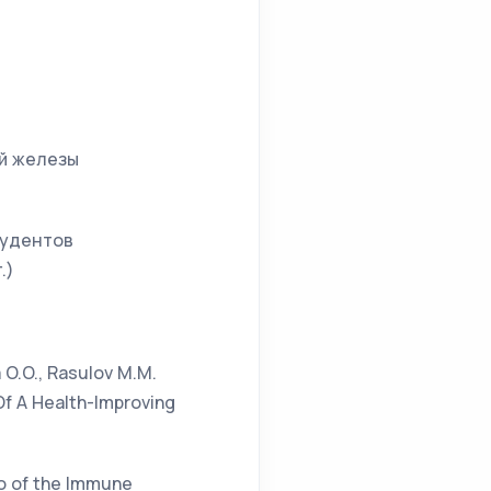
й железы
тудентов
.)
a O.O., Rasulov М.М.
Of A Health-Improving
io of the Immune