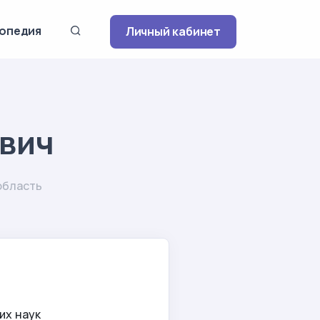
опедия
Личный кабинет
евич
область
их наук