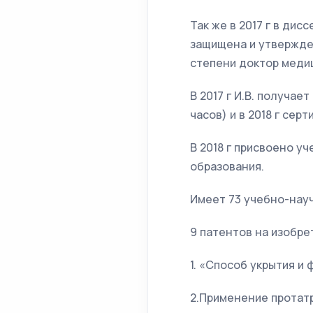
Так же в 2017 г в ди
защищена и утвержде
степени доктор медиц
В 2017 г И.В. получае
часов) и в 2018 г сер
В 2018 г присвоено 
образования.
Имеет 73 учебно-науч
9 патентов на изобре
1. «Способ укрытия и
2.Применение протат