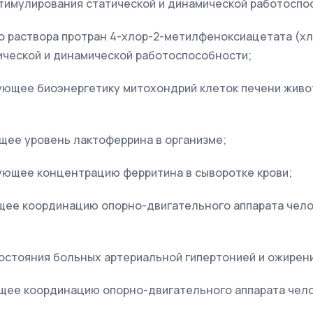
стимулирования статической и динамической работоспо
о раствора протран 4-хлор-2-метилфеноксиацетата (х
ической и динамической работоспособности;
ующее биоэнергетику митохондрий клеток печени живо
щее уровень лактоферрина в организме;
ующее концентрацию ферритина в сыворотке крови;
щее координацию опорно-двигательного аппарата челов
состояния больных артериальной гипертонией и ожирен
щее координацию опорно-двигательного аппарата чело