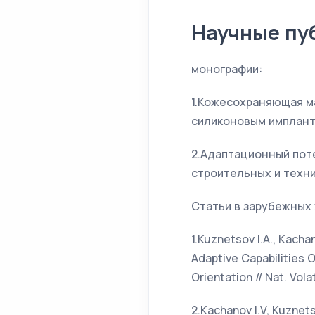
Научные пу
монографии:
1.Кожесохраняющая м
силиконовым импланта
2.Адаптационный пот
строительных и техни
Статьи в зарубежных ж
1.Kuznetsov I.A., Kachan
Adaptive Capabilities 
Orientation // Nat. Vola
2.Kachanov I.V, Kuznets