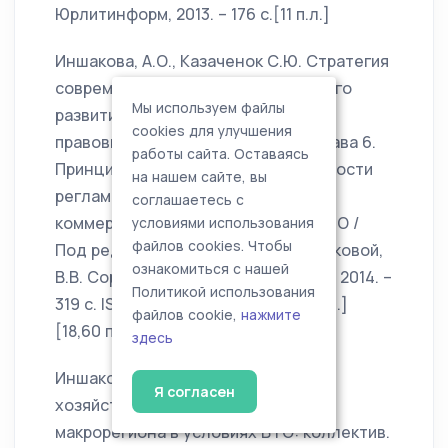
Юрлитинформ, 2013. – 176 с.[11 п.л.]
Иншакова, А.О., Казаченок С.Ю. Стратегия
современного социохозяйственного
Мы используем файлы
развития России: экономические и
cookies для улучшения
правовые аспекты: монография. Глава 6.
работы сайта. Оставаясь
Принципиально-правовые особенности
на нашем сайте, вы
регламентации разрешения
соглашаетесь с
коммерческих споров в системе ВТО /
условиями использования
файлов cookies. Чтобы
Под ред. В.В. Долинской, А.О. Иншаковой,
ознакомиться с нашей
В.В. Сорокожердьева. – Краснодар, 2014. –
Политикой использования
319 с. ISBN 978-5-9266-0733-5 [2 п.л.]
файлов cookie,
нажмите
[18,60 п.л.]
здесь
Иншакова, А.О. Модернизация
Я согласен
хозяйственной системы южного
макрорегиона в условиях ВТО: коллектив.