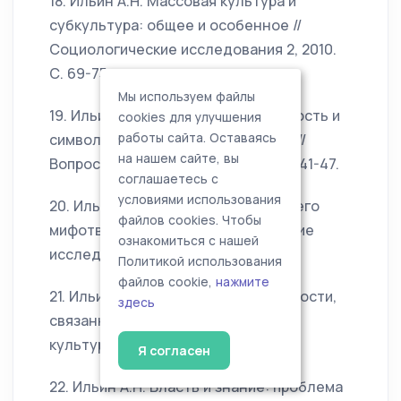
18. Ильин А.Н. Массовая культура и
субкультура: общее и особенное //
Социологические исследования 2, 2010.
С. 69-75.
Мы используем файлы
19. Ильин А.Н. Фиктивность, знаковость и
cookies для улучшения
работы сайта. Оставаясь
символизм культуры потребления //
на нашем сайте, вы
Вопросы культурологии 10/2010. С. 41-47.
соглашаетесь с
условиями использования
20. Ильин А.Н. Дискурс новостей и его
файлов cookies. Чтобы
мифотворчество // Социологические
ознакомиться с нашей
исследования 12, 2010. С. 115-122.
Политикой использования
файлов cookie,
нажмите
21. Ильин А.Н. Потребление и опасности,
здесь
связанные с ним // Вопросы
культурологии 4/2011. С. 86-91.
Я согласен
22. Ильин А.Н. Власть и знание: проблема