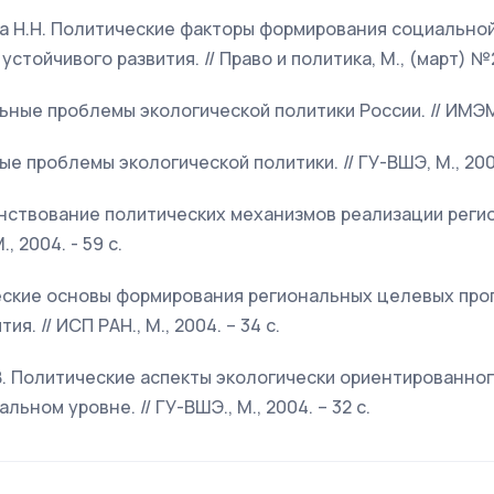
ова Н.Н. Политические факторы формирования социально
стойчивого развития. // Право и политика, М., (март) №2,
льные проблемы экологической политики России. // ИМЭМО
ные проблемы экологической политики. // ГУ-ВШЭ, М., 2006
шенствование политических механизмов реализации рег
, 2004. - 59 c.
ческие основы формирования региональных целевых пр
я. // ИСП РАН., М., 2004. – 34 с.
 А.В. Политические аспекты экологически ориентированн
ьном уровне. // ГУ-ВШЭ., М., 2004. – 32 с.