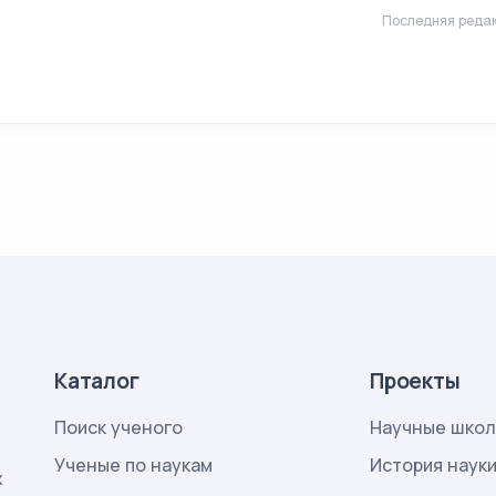
Последняя редак
Каталог
Проекты
Поиск ученого
Научные шко
Ученые по наукам
История наук
х