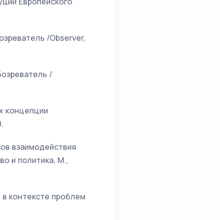
уции Европейского
озреватель /Observer,
бозреватель /
ах концепции
.
сов взаимодействия
о и политика, М.,
и в контексте проблем