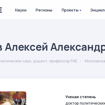
Науки
Регионы
Проекты
Энцикл
в Алексей Александ
литических наук, доцент, профессор РАЕ
Московска
Ученая степень
доктор политических