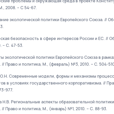
ческие проблемы и окружающая среда в проекте Констит
., 2008. – С 54-67.
вание экологической политики Европейского Союза. // Об
3.
еская безопасность в сфере интересов России и ЕС. // О
 – С. 47-53.
еты экологической политики Европейского Союза в рамк
// Право и политика, М., (февраль) №3, 2010. – С. 504-510
ая О.Н. Современные модели, формы и механизмы процес
ов в условиях государственного корпоративизма. // Прав
73-977.
кина Н.В. Региональные аспекты образовательной политик
// Право и политика, М., (январь) №1, 2010. – С. 88-93.