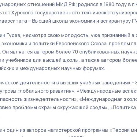
народных отношений МИД РФ; родился в 1980 году в г.
тет Курского государственного технического универси
иверситета – Высшей школы экономики и аспирантуру Г
ч Гусев, несмотря свою молодость, уже признанный в 
 экономики и политики Европейского Союза, проблем г
. Он является автором более 70 опубликованных научны
ти учебников для высшей школы, а также автором более
ийских и международных научных форумах.
ческой деятельности в высших учебных заведениях - 8 
 угрозы глобального развития», «Международные аспе
опасность жизнедеятельности», «Международная экол
овые проблемы охраны окружающей среды», «Политика 
.
ич один из авторов магистерской программы «Теория м