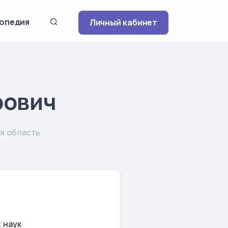
опедия
Личный кабинет
рович
я область
 наук