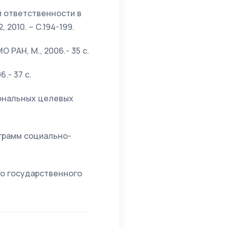
й ответственности в
 2010. – С.194-199.
 РАН, М., 2006.- 35 с.
.- 37 с.
иональных целевых
ограмм социально-
ого государственного