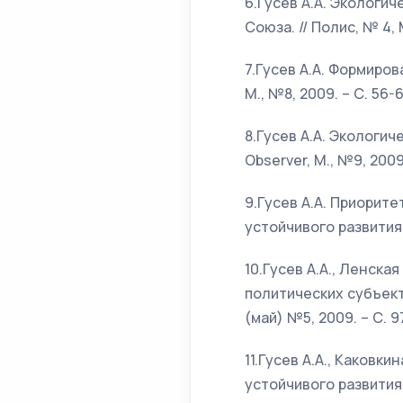
6.Гусев А.А. Экологи
Союза. // Полис, № 4, М
7.Гусев А.А. Формиро
М., №8, 2009. – С. 56-6
8.Гусев А.А. Экологич
Observer, М., №9, 2009.
9.Гусев А.А. Приорит
устойчивого развития. 
10.Гусев А.А., Ленск
политических субъект
(май) №5, 2009. – С. 9
11.Гусев А.А., Каков
устойчивого развития. 