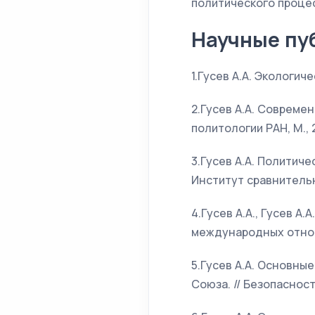
политического процес
Научные пу
1.Гусев А.А. Экологич
2.Гусев А.А. Совреме
политологии РАН, М., 2
3.Гусев А.А. Политич
Институт сравнительно
4.Гусев А.А., Гусев А
международных отноше
5.Гусев А.А. Основны
Союза. // Безопасност