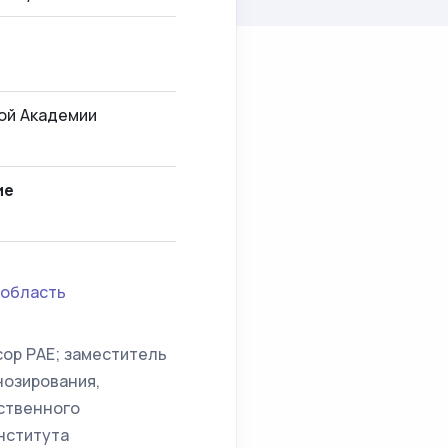
ой Академии
ие
 область
сор РАЕ; заместитель
нозирования,
ственного
нститута