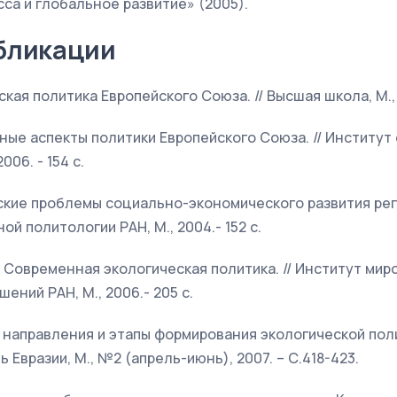
са и глобальное развитие» (2005).
бликации
еская политика Европейского Союза. // Высшая школа, М., 
нные аспекты политики Европейского Союза. // Институ
006. - 154 с.
еские проблемы социально-экономического развития реги
й политологии РАН, М., 2004.- 152 с.
.А. Современная экологическая политика. // Институт ми
ний РАН, М., 2006.- 205 с.
е направления и этапы формирования экологической пол
ь Евразии, М., №2 (апрель-июнь), 2007. – С.418-423.