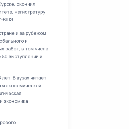
Курске, окончил
тета, магистратуру
У-ВШЭ.
стране и за рубежом
лобального и
х работ, в том числе
 80 выступлений и
лет. В вузах читает
кты экономической
огическая
и экономика
ирового