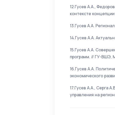
12.Гусев А.А., Федор
контексте концепции у
13.Гусев А.А. Региона
14.Гусев А.А. Актуаль
15.Гусев А.А. Совер
программ. // ГУ-ВШЭ, М.
16.Гусев А.А. Полити
экономического развити
17.Гусев А.А., Серга
управления на регионал