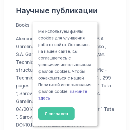
Научные публикации
Books
Мы используем файлы
cookies для улучшения
Alexander L. Gusev, K.P. Latyshenko, S.A.
работы сайта. Оставаясь
Garelina, M.A. Kazaryan: K.P. Latyshenko ,
на нашем сайте, вы
S.A. Garelina , A.L. Gusev , M.A. Kazaryan.
соглашаетесь с
Technical evaluation of buildings and
условиями использования
structures . Part 2: Textbook. Scientific -
файлов cookies. Чтобы
Technical Center " Tata " , Sarov 2014 , 299
ознакомиться с нашей
Политикой использования
pages.. Scientific - Technical Center " Tata
файлов cookie,
нажмите
", Sarov edited by K.P. Latyshenko , S.A.
здесь
Garelina , A.L. Gusev , M.A. Kazaryan.,
04/2014; Scientific - Technical Center " Tata
Я согласен
", Sarov., ISBN: 987-5-904105-30-3,
DOI:10.13140/RG.2.2.11232.07686