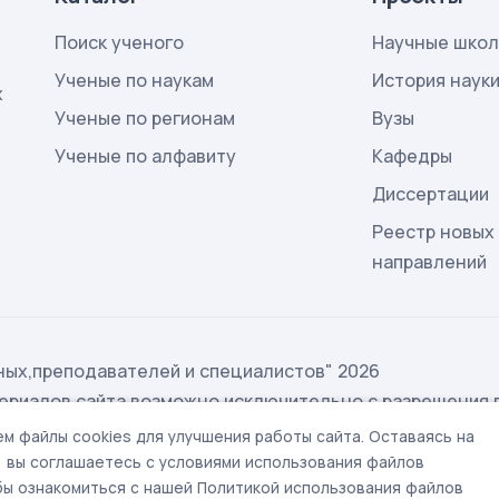
Поиск ученого
Научные шко
Ученые по наукам
История наук
х
Ученые по регионам
Вузы
Ученые по алфавиту
Кафедры
Диссертации
Реестр новых
направлений
ых,преподавателей и специалистов" 2026
ериалов сайта возможно исключительно с разрешения 
ых
м файлы cookies для улучшения работы сайта. Оставаясь на
t@rae.ru
, вы соглашаетесь с условиями использования файлов
обы ознакомиться с нашей Политикой использования файлов