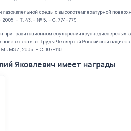
н газокапельной среды с высокотемпературной поверх
2005. – Т. 43. – № 5. – С. 774–779
н при гравитационном соударении крупнодисперсных к
 поверхностью» Труды Четвертой Российской национ
М.: МЭИ, 2006. – С. 107–110
лий Яковлевич имеет награды