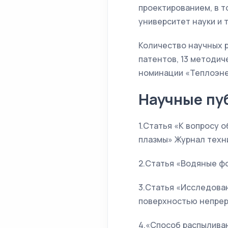
проектированием, в т
университет науки и 
Количество научных р
патентов, 13 методич
номинации «Теплоэне
Научные пу
1.Статья «К вопросу
плазмы» Журнал технич
2.Статья «Водяные фо
3.Статья «Исследова
поверхностью непреры
4.«Способ распыливан