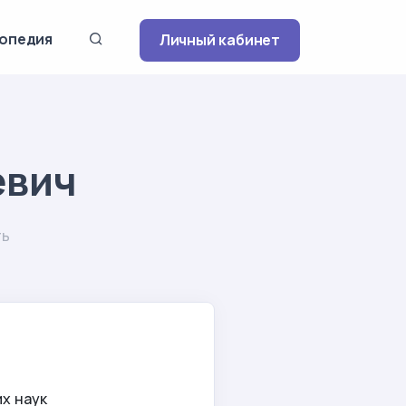
опедия
Личный кабинет
евич
ть
х наук