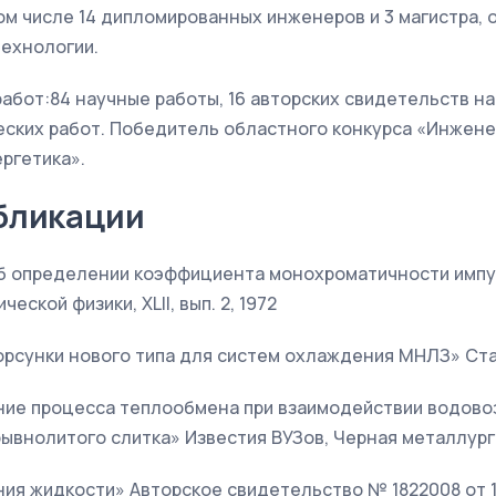
ом числе 14 дипломированных инженеров и 3 магистра,
технологии.
абот:84 научные работы, 16 авторских свидетельств на
еских работ. Победитель областного конкурса «Инженер 
ргетика».
бликации
 об определении коэффициента монохроматичности имп
еской физики, XLII, вып. 2, 1972
рсунки нового типа для систем охлаждения МНЛЗ» Сталь,
ние процесса теплообмена при взаимодействии водово
внолитого слитка» Известия ВУЗов, Черная металлурги
ия жидкости» Авторское свидетельство № 1822008 от 12