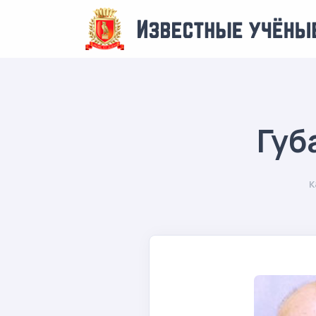
Губ
к