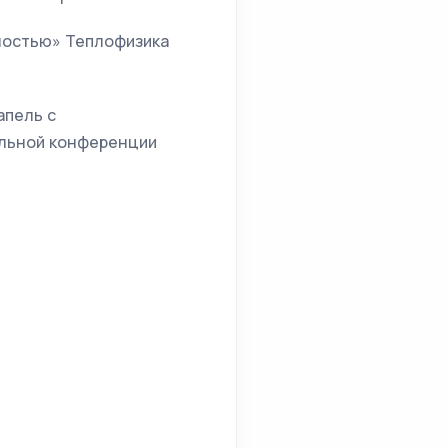
ностью» Теплофизика
апель с
альной конференции