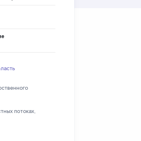
ие
бласть
рственного
тных потоках,