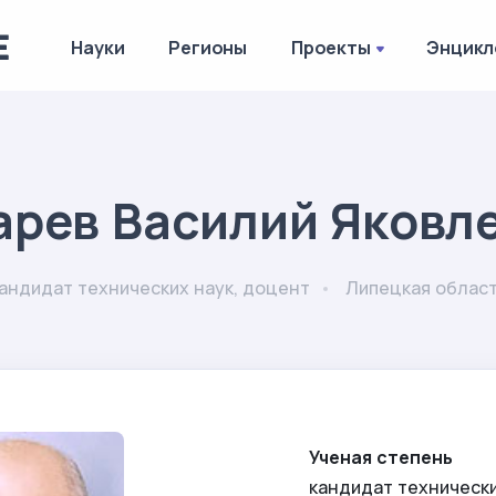
Науки
Регионы
Проекты
Энцикл
арев Василий Яковл
андидат технических наук, доцент
Липецкая облас
Ученая степень
кандидат технически