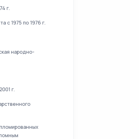
4 г.
 с 1975 по 1976 г.
ская народно-
001 г.
арственного
дипломированных
пломным