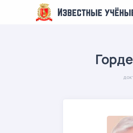
Горде
док