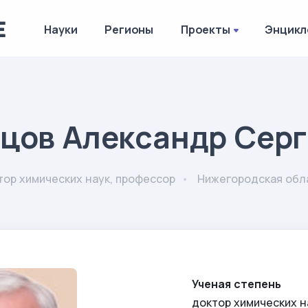
Науки
Регионы
Проекты
Энцикл
цов Александр Сер
тор химических наук, профессор
Нижегородская обл
Ученая степень
доктор химических н