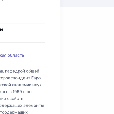
ие
кая область
ав. кафедрой общей
корреспондент Евро-
кской академии наук
го в 1969 г. по
ние свойств
 содержащих элементы
зотсодержащих