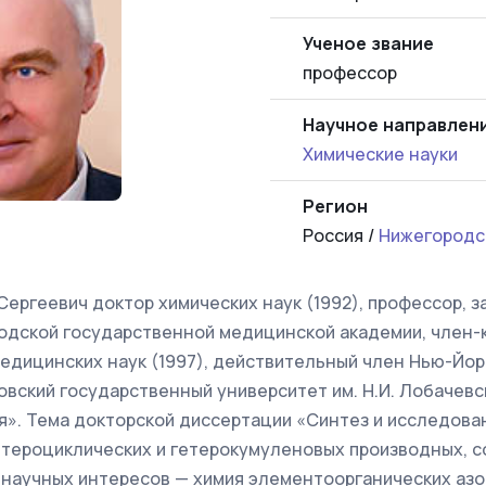
Ученое звание
профессор
Научное направлен
Химические науки
Регион
Россия /
Нижегородс
ергеевич доктор химических наук (1992), профессор, з
родской государственной медицинской академии, член-
едицинских наук (1997), действительный член Нью-Йор
овский государственный университет им. Н.И. Лобачевско
я». Тема докторской диссертации «Синтез и исследова
етероциклических и гетерокумуленовых производных,
ть научных интересов — химия элементоорганических а