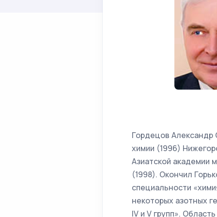
Гордецов Александр С
химии (1996) Нижего
Азиатской академии м
(1998). Окончил Горьк
специальности «хими
некоторых азотных г
IV и V групп». Облас