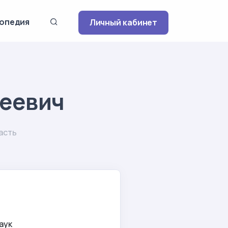
опедия
Личный кабинет
геевич
асть
аук