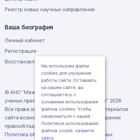
Реестр новых научных направлений
Ваша биография
Личный кабинет
Регистрация
Восстановление пароля
Мы используем файлы
cookies для улучшения
работы сайта. Оставаясь
на нашем сайте, вы
© АНО "Международная ассоциация
соглашаетесь с
ученых,преподавателей и специалистов" 2026
условиями использования
Все права защищены. Использование материалов
файлов cookies. Чтобы
ознакомиться с нашей
сайта возможно исключительно с разрешения
Политикой использования
правообладателя.
файлов cookie,
нажмите
Политика обработки персональных данных
здесь