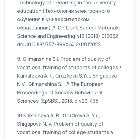
Technology of e-learning in the university
education (Технология электронного
обучения в университетском
образовании) // IOP Conf. Series: Materials
Science and Engineering 412 (2018) 012022
doi:10.1088/1757-899X/412/1/012022
9. Gilmanshina S.I. Рroblem of quality of
vocational training of students of colleges /
Kamaleeva A.R., Gruzkova S.Yu., Shigapova
N.V., Gilmanshina S.I. // The European
Proceedings of Social & Behavioural
Sciences (EpSBS). 2018. p 429-435.
10.Kamaleeva A. R., Gruzkova S. Yu.,
Shigapova N. V. Problem of quality of
vocational training of college students //