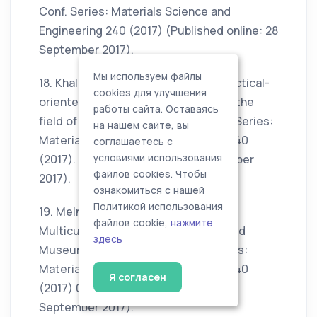
Conf. Series: Materials Science and
Engineering 240 (2017) (Published online: 28
September 2017).
Мы используем файлы
18. Khalikova F.D., Gilmanshina S.I. Practical-
cookies для улучшения
oriented teaching of gifted youth in the
работы сайта. Оставаясь
field of natural sciences // IOP Conf. Series:
на нашем сайте, вы
Materials Science and Engineering 240
соглашаетесь с
условиями использования
(2017). (Published online: 28 September
файлов cookies. Чтобы
2017).
ознакомиться с нашей
Политикой использования
19. Melnikova G.F., Gilmanshina S.I.
файлов cookie,
нажмите
Multicultural University Education and
здесь
Museum Pedagogy // IOP Conf. Series:
Materials Science and Engineering 240
Я согласен
(2017) 012050; (Published online: 28
September 2017).