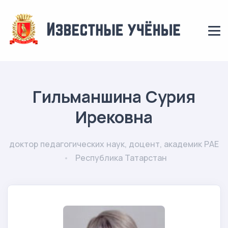
Гильманшина Сурия
Ирековна
доктор педагогических наук, доцент, академик РАЕ
Республика Татарстан