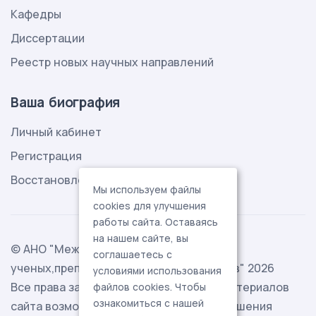
Кафедры
Диссертации
Реестр новых научных направлений
Ваша биография
Личный кабинет
Регистрация
Восстановление пароля
Мы используем файлы
cookies для улучшения
работы сайта. Оставаясь
на нашем сайте, вы
© АНО "Международная ассоциация
соглашаетесь с
ученых,преподавателей и специалистов" 2026
условиями использования
Все права защищены. Использование материалов
файлов cookies. Чтобы
ознакомиться с нашей
сайта возможно исключительно с разрешения