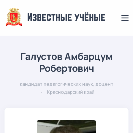
Галустов Амбарцум
Робертович
кандидат педагогических наук, доцент
Краснодарский край