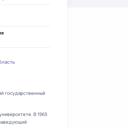
ие
бласть
кий государственный
ниверситете. В 1965
 заведующий