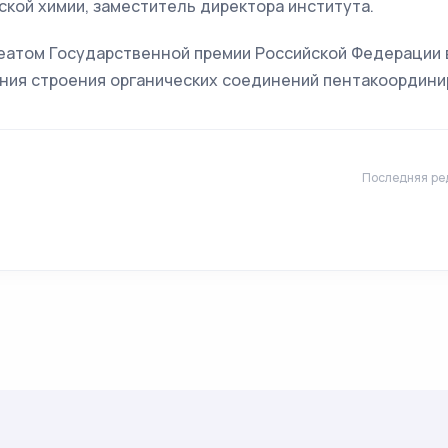
кой химии, заместитель директора института.
реатом Государственной премии Российской Федерации в
ания строения органических соединений пентакоордини
Последняя ре