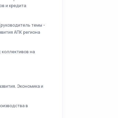
ов и кредита
(руководитель темы -
звития АПК региона
 коллективов на
азвития. Экономика и
роизводства в