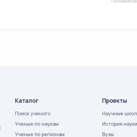
Последняя ре
Каталог
Проекты
Поиск ученого
Научные шко
Ученые по наукам
История наук
х
Ученые по регионам
Вузы