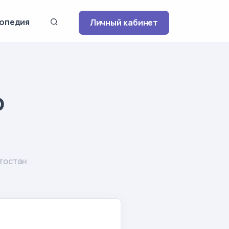
опедия
Личный кабинет
р
тостан