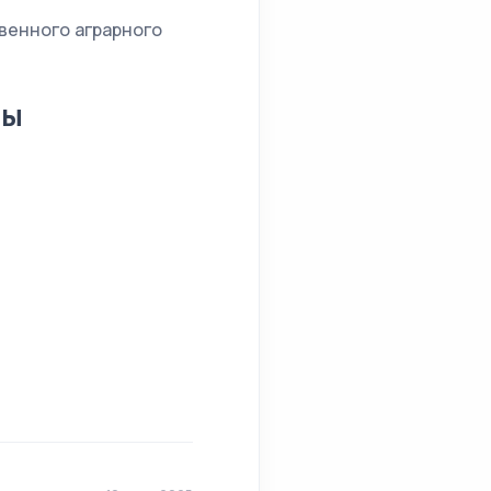
венного аграрного
ды