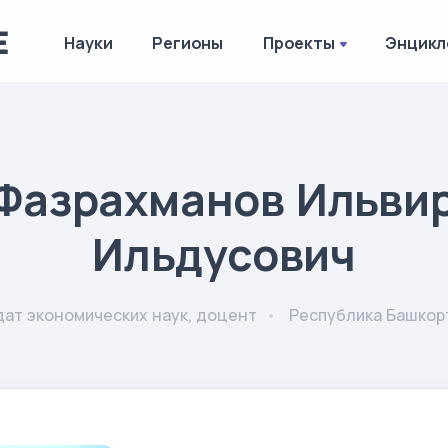
Науки
Регионы
Проекты
Энцикл
Фазрахманов Ильви
Ильдусович
дат экономических наук, доцент
Республика Башкор