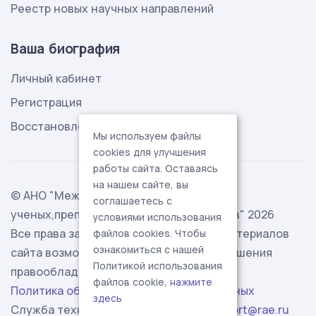
Реестр новых научных направлений
Ваша биография
Личный кабинет
Регистрация
Восстановление пароля
Мы используем файлы
cookies для улучшения
работы сайта. Оставаясь
на нашем сайте, вы
© АНО "Международная ассоциация
соглашаетесь с
ученых,преподавателей и специалистов" 2026
условиями использования
Все права защищены. Использование материалов
файлов cookies. Чтобы
ознакомиться с нашей
сайта возможно исключительно с разрешения
Политикой использования
правообладателя.
файлов cookie,
нажмите
Политика обработки персональных данных
здесь
Служба технической поддержки -
support@rae.ru