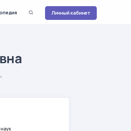
опедия
Личный кабинет
евна
ь
 наук