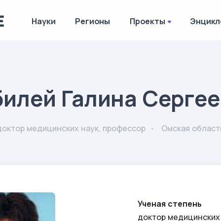
Науки
Регионы
Проекты
Энцикл
илей Галина Серге
доктор медицинских наук, профессор
Омская област
Ученая степень
доктор медицинских