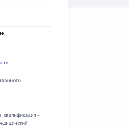
ие
асть
твенного
; квалификация –
медицинский