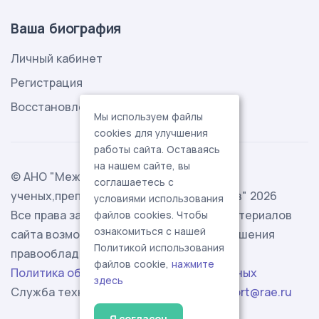
Ваша биография
Личный кабинет
Регистрация
Восстановление пароля
Мы используем файлы
cookies для улучшения
работы сайта. Оставаясь
на нашем сайте, вы
© АНО "Международная ассоциация
соглашаетесь с
ученых,преподавателей и специалистов" 2026
условиями использования
Все права защищены. Использование материалов
файлов cookies. Чтобы
ознакомиться с нашей
сайта возможно исключительно с разрешения
Политикой использования
правообладателя.
файлов cookie,
нажмите
Политика обработки персональных данных
здесь
Служба технической поддержки -
support@rae.ru
Я согласен