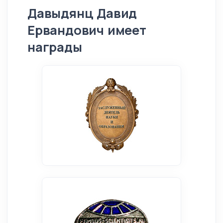
Давыдянц Давид
Ервандович имеет
награды