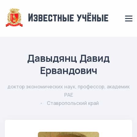
Давыдянц Давид
Ервандович
доктор экономических наук, профессор, академик
РАЕ
Ставропольский край