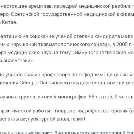
по настоящее время зав. кафедрой медицинской реабили
еро-Осетинской государственной медицинской академ
 Китае.
ссертацию на соискание ученой степени кандидата меди
ных нарушений травматологического генеза», в 2005 г. 
ора медицинских наук на тему «Иммуногенетические м
 анальгезии».
ено ученое звание профессора по кафедре медицинской
лечения Северо-Осетинской государственной медицин
аучных трудов, из них 4 монографии, 56 статей, 2 метод
рактической работы – неврология, рефлексотерапия (с
спекты акупунктурной анальгезии).
аментальных медико-биологических исследований Евр