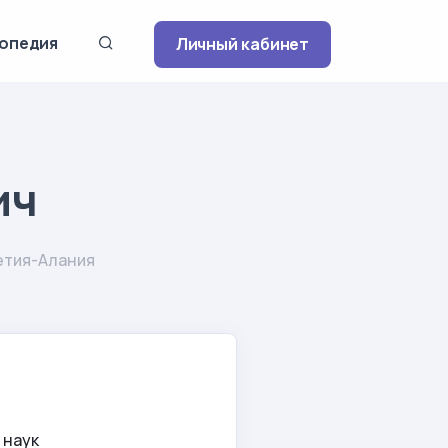
опедия
Личный кабинет
ич
етия-Алания
 наук