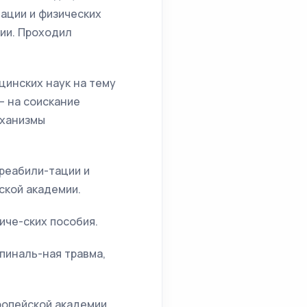
тации и физических
ии. Проходил
цинских наук на тему
– на соискание
еханизмы
 реабили-тации и
ской академии.
иче-ских пособия.
пиналь-ная травма,
опейской академии