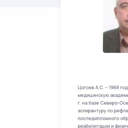
Цогоев А.С. – 1968 г
медицинскую академию
г. на базе Северо-Ос
аспирантуру по рефл
последипломного обра
реабилитации и физи