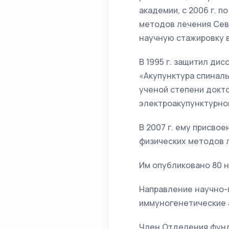
академии, с 2006 г. 
методов лечения Сев
научную стажировку в
В 1995 г. защитил ди
«Акупунктура спиналь
ученой степени докт
электроакупунктурной
В 2007 г. ему присво
физических методов 
Им опубликовано 80 н
Направление научно-п
иммуногенетические а
Член Отделения фунд