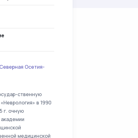
ие
 Северная Осетия-
государ-ственную
 «Неврология» в 1990
5 г. очную
 академии
ицинской
твенной медицинской