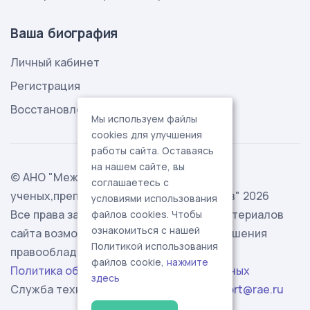
Ваша биография
Личный кабинет
Регистрация
Восстановление пароля
Мы используем файлы
cookies для улучшения
работы сайта. Оставаясь
на нашем сайте, вы
© АНО "Международная ассоциация
соглашаетесь с
ученых,преподавателей и специалистов" 2026
условиями использования
Все права защищены. Использование материалов
файлов cookies. Чтобы
ознакомиться с нашей
сайта возможно исключительно с разрешения
Политикой использования
правообладателя.
файлов cookie,
нажмите
Политика обработки персональных данных
здесь
Служба технической поддержки -
support@rae.ru