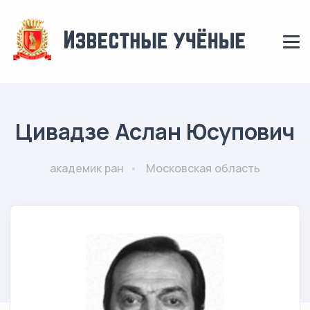
Цивадзе Аслан Юсупович
академик ран
Московская область