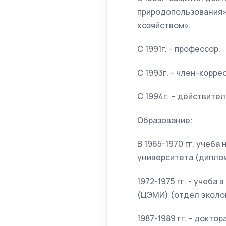
природопользования» 
хозяйством».
С 1991г. - профессор.
С 1993г. - член-корр
C 1994г. – действите
Образование:
В 1965-1970 гг. учеб
университета (дипло
1972-1975 гг. - учеб
(ЦЭМИ) (отдел эколо
1987-1989 гг. - докт