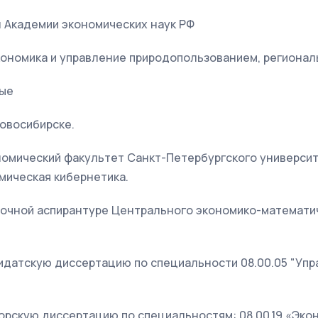
 Академии экономических наук РФ
кономика и управление природопользованием, регионал
ные
 Новосибирске.
ономический факультет Санкт-Петербургского университ
мическая кибернетика.
а в очной аспирантуре Центрального экономико-математ
дидатскую диссертацию по специальности 08.00.05 "Уп
торскую диссертацию по специальностям: 08.00.19 «Эко