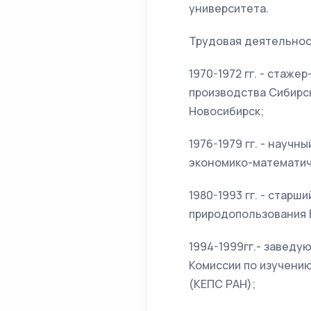
университета.
Трудовая деятельно
1970-1972 гг. - стаж
производства Сибирск
Новосибирск;
1976-1979 гг. - науч
экономико-математич
1980-1993 гг. - стар
природопользования 
1994-1999гг.- завед
Комиссии по изучению
(КЕПС РАН);