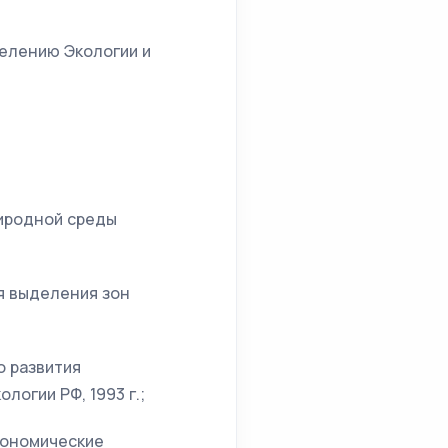
делению Экологии и
иродной среды
я выделения зон
о развития
логии РФ, 1993 г.;
кономические