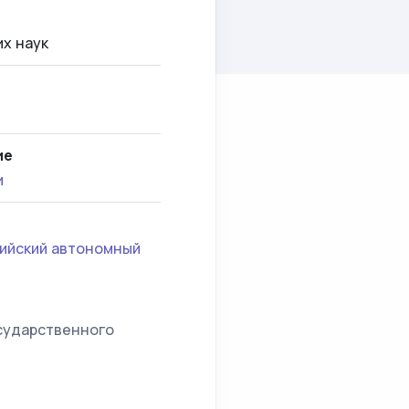
х наук
ие
и
ийский автономный
осударственного