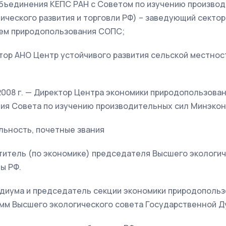
 объединения КЕПС РАН с Советом по изучению произво
ческого развития и торговли РФ) – заведующий сектор
ем природопользования СОПС;
ктор АНО Центр устойчивого развития сельской местнос
ь 2008 г. — Директор Центра экономики природопользова
тия Совета по изучению производительных сил Минэкон
ьность, почетные звания
еститель (по экономике) председателя Высшего экологи
ы РФ.
зидиума и председатель секции экономики природопольз
амм Высшего экологического совета Государственной Д