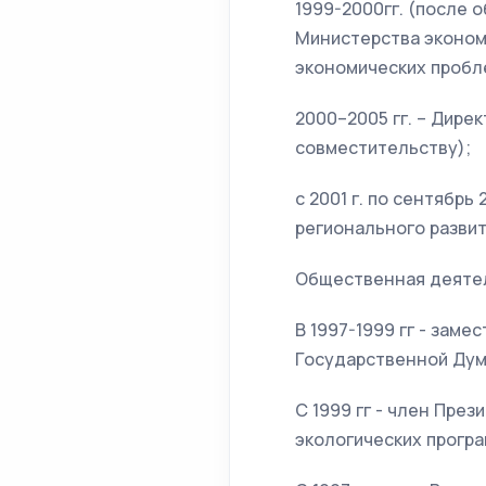
1999-2000гг. (после
Министерства экономи
экономических пробл
2000–2005 гг. – Дире
совместительству);
с 2001 г. по сентябр
регионального разви
Общественная деятел
В 1997-1999 гг - зам
Государственной Дум
С 1999 гг - член Пре
экологических прогр