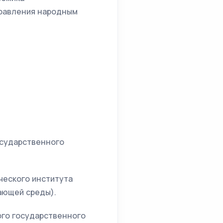
правления народным
осударственного
ического института
ающей среды).
ого государственного