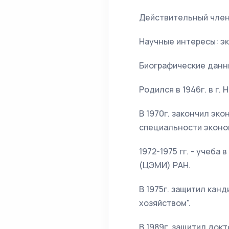
Действительный член
Научные интересы: э
Биографические дан
Родился в 1946г. в г.
В 1970г. закончил эк
специальности эконо
1972-1975 гг. - учеб
(ЦЭМИ) РАН.
В 1975г. защитил кан
хозяйством".
В 1989г. защитил док