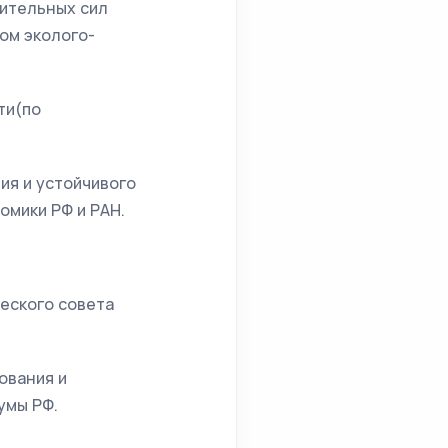
дительных сил
ом эколого-
ти(по
ния и устойчивого
омики РФ и РАН.
ческого совета
ования и
умы РФ.