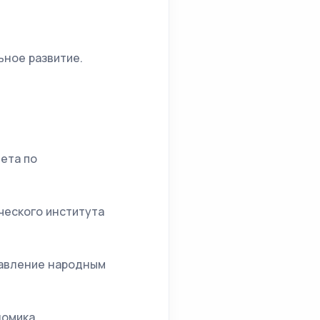
ьное развитие.
ета по
ического института
равление народным
номика