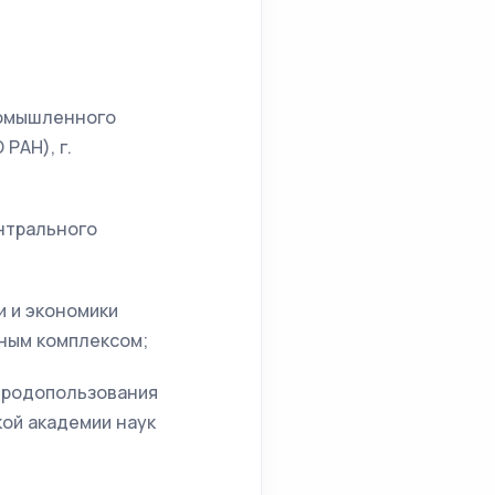
промышленного
РАН), г.
ентрального
и и экономики
ным комплексом;
риродопользования
кой академии наук