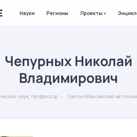
Науки
Регионы
Проекты
Энцикл
Чепурных Николай
Владимирович
ческих наук, профессор
Ханты-Мансийский автономн