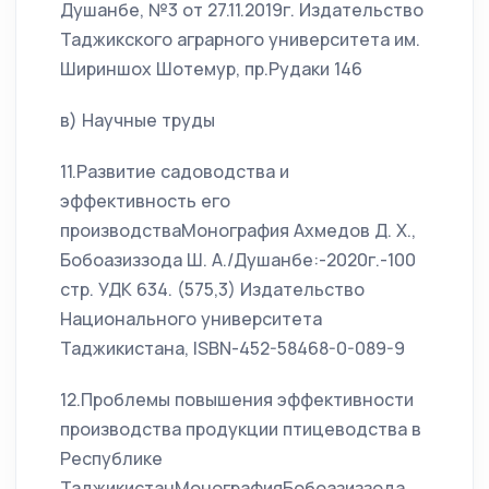
Душанбе, №3 от 27.11.2019г. Издательство
Таджикского аграрного университета им.
Шириншох Шотемур, пр.Рудаки 146
в) Научные труды
11.Развитие садоводства и
эффективность его
производстваМонография Ахмедов Д. Х.,
Бобоазиззода Ш. А./Душанбе:-2020г.-100
стр. УДК 634. (575,3) Издательство
Национального университета
Таджикистана, ISBN-452-58468-0-089-9
12.Проблемы повышения эффективности
производства продукции птицеводства в
Республике
ТаджикистанМонографияБобоазиззода