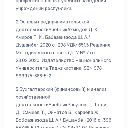
профессиональных учебных заведений
учреждений республики.
2.Основы предпринимательской
деятельностиУчебникАхмедов Д. Х.,
Амиров П. К., Бабаазиззода Ш. А./
Душанбе:-2020 с.-298 УДК: 651.5 Решение
Методического совета ДГУ № 7 от
28.02.2020. Издательство Национального
Университета Таджикистана ISBN 978-
999975-888-5-2
3.Бухгалтерский (финансовый) и анализ
хозяйственной
деятельностиУчебникРасулов Г., Шоди
Д., Самиев Т., Ойматов Б., Караева Ж.,
Бобоазиззода Ш. А./ Душанбе:-2016 с.-396
ББК65.5 (2 таджик)+74.03+74.04 Решение