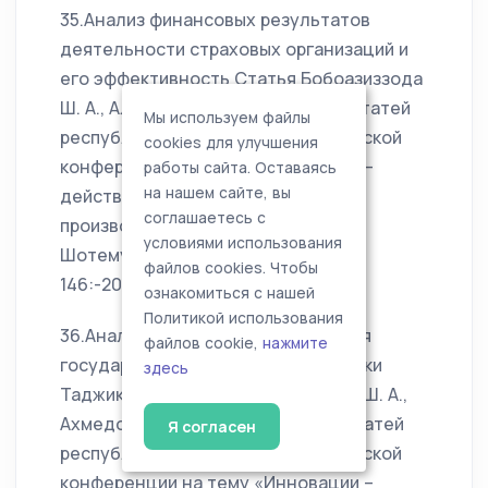
35.Анализ финансовых результатов
деятельности страховых организаций и
его эффективность Статья Бобоазиззода
Ш. А., Алиева З. Сборник научных статей
Мы используем файлы
республиканской научно-практической
cookies для улучшения
конференции на тему «Инновации –
работы сайта. Оставаясь
на нашем сайте, вы
действенный фактор связи науки и
соглашаетесь с
производства», ТАУ им. Шириншох
условиями использования
Шотемур г. Душанбе, ПР. Рудаки,
файлов cookies. Чтобы
146:-2019 С.290-296
ознакомиться с нашей
Политикой использования
36.Анализ современного состояния
файлов cookie,
нажмите
государственного долга Республики
здесь
ТаджикистанСтатьяБобоазиззода Ш. А.,
Ахмедов Д. З./ Сборник научных статей
Я согласен
республиканской научно-практической
конференции на тему «Инновации –