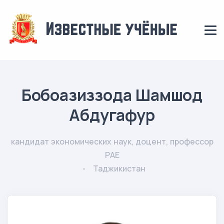
Бобоазиззода Шамшод
Абдугафур
кандидат экономических наук, доцент, профессор
РАЕ
Таджикистан