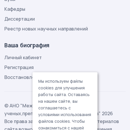
Кафедры
Диссертации
Реестр новых научных направлений
Ваша биография
Личный кабинет
Регистрация
Восстановление пароля
Мы используем файлы
cookies для улучшения
работы сайта. Оставаясь
на нашем сайте, вы
© АНО "Международная ассоциация
соглашаетесь с
ученых,преподавателей и специалистов" 2026
условиями использования
Все права защищены. Использование материалов
файлов cookies. Чтобы
ознакомиться с нашей
сайта возможно исключительно с разрешения