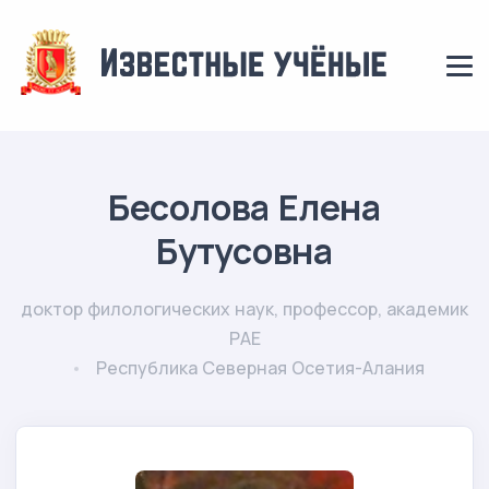
Бесолова Елена
Бутусовна
доктор филологических наук, профессор, академик
РАЕ
Республика Северная Осетия-Алания