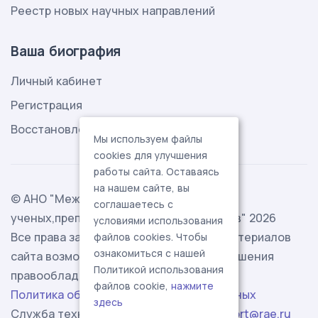
Реестр новых научных направлений
Ваша биография
Личный кабинет
Регистрация
Восстановление пароля
Мы используем файлы
cookies для улучшения
работы сайта. Оставаясь
на нашем сайте, вы
© АНО "Международная ассоциация
соглашаетесь с
ученых,преподавателей и специалистов" 2026
условиями использования
Все права защищены. Использование материалов
файлов cookies. Чтобы
ознакомиться с нашей
сайта возможно исключительно с разрешения
Политикой использования
правообладателя.
файлов cookie,
нажмите
Политика обработки персональных данных
здесь
Служба технической поддержки -
support@rae.ru