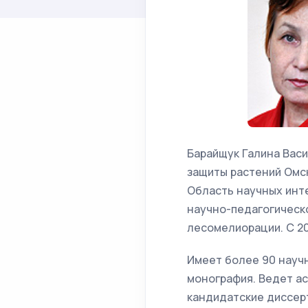
Барайщук Галина Вас
защиты растений Омск
Область научных инт
научно-педагогическо
лесомелиорации. С 20
Имеет более 90 научн
монография. Ведет а
кандидатские диссерт