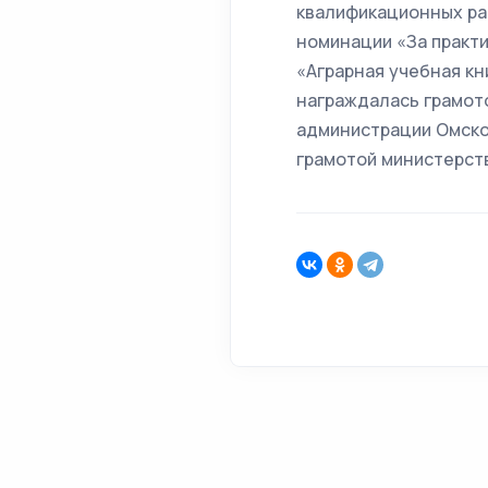
квалификационных ра
номинации «За практи
«Аграрная учебная кн
награждалась грамото
администрации Омско
грамотой министерств