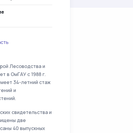
ие
асть
дрой Лесоводства и
т в ОмГАУ с 1988 г.
Имеет 34-летний стаж
тений и
стений.
рских свидетельства и
щищены две
исаны 40 выпускных