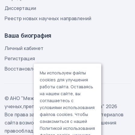
Диссертации
Реестр новых научных направлений
Ваша биография
Личный кабинет
Регистрация
Восстановление пароля
Мы используем файлы
cookies для улучшения
работы сайта. Оставаясь
на нашем сайте, вы
© АНО "Международная ассоциация
соглашаетесь с
ученых,преподавателей и специалистов" 2026
условиями использования
Все права защищены. Использование материалов
файлов cookies. Чтобы
ознакомиться с нашей
сайта возможно исключительно с разрешения
Политикой использования
правообладателя.