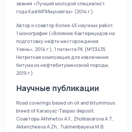
звания «Лучший молодой специалист
года КазНИПИмунайгаз» (2014 г.).
Автор и соавтор более 45 научных работ,
1 монографии («Влияние бактерицидов на
подготовку нефти месторождения
Узень», 2014 г.), 1 патента РК (№33435.
Нитритная композиция для извлечения
битума из нефтебитуминозной породы,
2019 г.).
Научные публикации
Road coverings based on oil and bituminous
breed of Karasyaz-Taspas deposit.
Соавторы Akhmetov A.F., Zholbasarova A.T.,
Akkenzheeva A.Zh., Tukmenbayeva M.B.