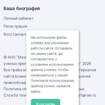
Ваша биография
Личный кабинет
Регистрация
Восстановление пароля
Мы используем файлы
cookies для улучшения
работы сайта. Оставаясь
на нашем сайте, вы
© АНО "Международная ассоциация
соглашаетесь с
ученых,преподавателей и специалистов" 2026
условиями использования
Все права защищены. Использование материалов
файлов cookies. Чтобы
ознакомиться с нашей
сайта возможно исключительно с разрешения
Политикой использования
правообладателя.
файлов cookie,
нажмите
Политика обработки персональных данных
здесь
Служба технической поддержки -
support@rae.ru
Я согласен