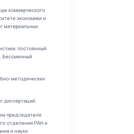
реде коммерческого
рситете экономики и
нг материальных
гистики, постоянный
в. Бессменный
чебно-методических
х диссертаций.
лем председателя
го отделения РАН и
ния и науки