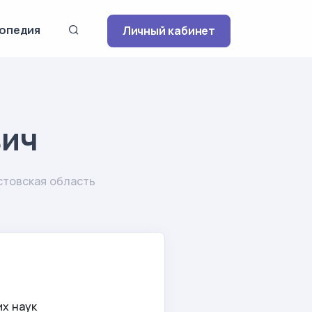
опедия
Личный кабинет
вич
стовская область
х наук