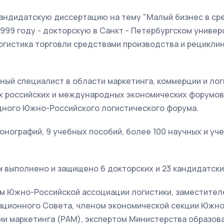
кандидатскую диссертацию на тему "Малый бизнес в с
 1999 году - докторскую в Санкт - Петербургском униве
огистика торговли средствами производства и рецикли
нный специалист в области маркетинга, коммерции и ло
ых российских и международных экономических форумо
ного Южно-Российского логистического форума.
онографий, 9 учебных пособий, более 100 научных и у
 выполнено и защищено 6 докторских и 23 кандидатски
м Южно-Российской ассоциации логистики, заместите
ационного Совета, членом экономической секции Южно
и маркетинга (РАМ), экспертом Министерства образова