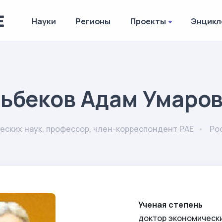
Науки
Регионы
Проекты
Энцикл
ьбеков Адам Умаро
еских наук, профессор, член-корреспондент РАЕ
Ро
Ученая степень
доктор экономически