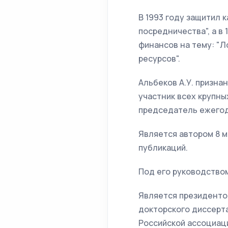
В 1993 году защитил 
посредничества", а в
финансов на тему: "Л
ресурсов".
Альбеков А.У. призна
участник всех крупн
председатель ежегод
Является автором 8 м
публикаций.
Под его руководством
Является президенто
докторского диссерт
Российской ассоциаци