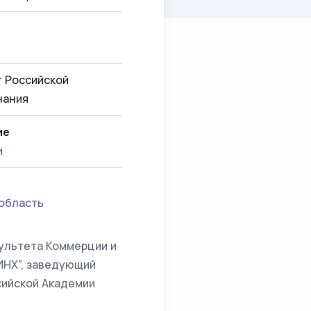
 Российской
нания
ие
и
область
культета Коммерции и
ИНХ", заведующий
сийской Академии