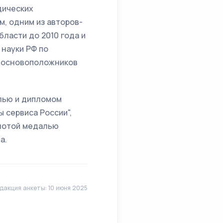
дических
, одним из авторов-
ласти до 2010 года и
науки РФ по
из основоположников
алью и дипломом
 сервиса России",
олотой медалью
а.
дакция анкеты: 10 июня 2025