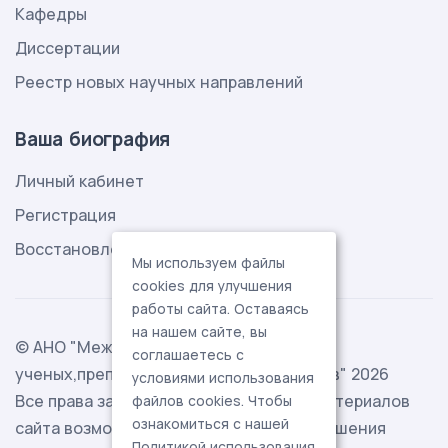
Кафедры
Диссертации
Реестр новых научных направлений
Ваша биография
Личный кабинет
Регистрация
Восстановление пароля
Мы используем файлы
cookies для улучшения
работы сайта. Оставаясь
на нашем сайте, вы
© АНО "Международная ассоциация
соглашаетесь с
ученых,преподавателей и специалистов" 2026
условиями использования
Все права защищены. Использование материалов
файлов cookies. Чтобы
ознакомиться с нашей
сайта возможно исключительно с разрешения
Политикой использования