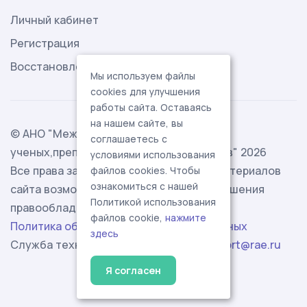
Личный кабинет
Регистрация
Восстановление пароля
Мы используем файлы
cookies для улучшения
работы сайта. Оставаясь
на нашем сайте, вы
© АНО "Международная ассоциация
соглашаетесь с
ученых,преподавателей и специалистов" 2026
условиями использования
Все права защищены. Использование материалов
файлов cookies. Чтобы
ознакомиться с нашей
сайта возможно исключительно с разрешения
Политикой использования
правообладателя.
файлов cookie,
нажмите
Политика обработки персональных данных
здесь
Служба технической поддержки -
support@rae.ru
Я согласен