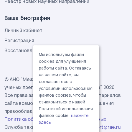
Реестр новых научных направлений
Ваша биография
Личный кабинет
Регистрация
Восстановление пароля
Мы используем файлы
cookies для улучшения
работы сайта. Оставаясь
на нашем сайте, вы
© АНО "Международная ассоциация
соглашаетесь с
ученых,преподавателей и специалистов" 2026
условиями использования
Все права защищены. Использование материалов
файлов cookies. Чтобы
ознакомиться с нашей
сайта возможно исключительно с разрешения
Политикой использования
правообладателя.
файлов cookie,
нажмите
Политика обработки персональных данных
здесь
Служба технической поддержки -
support@rae.ru