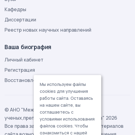
Кафедры
Диссертации
Реестр новых научных направлений
Ваша биография
Личный кабинет
Регистрация
Восстановление пароля
Мы используем файлы
cookies для улучшения
работы сайта. Оставаясь
на нашем сайте, вы
© АНО "Международная ассоциация
соглашаетесь с
ученых,преподавателей и специалистов" 2026
условиями использования
Все права защищены. Использование материалов
файлов cookies. Чтобы
ознакомиться с нашей
сайта возможно исключительно с разрешения